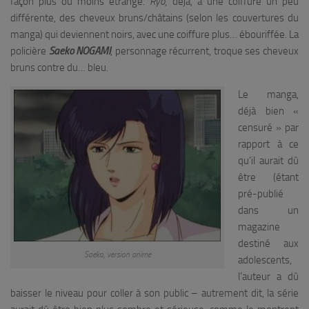
façon plus ou moins étrange.
Ryô
, déjà, a une coiffure un peu
différente, des cheveux bruns/châtains (selon les couvertures du
manga) qui deviennent noirs, avec une coiffure plus… ébouriffée. La
policière
Saeko NOGAMI
, personnage récurrent, troque ses cheveux
bruns contre du… bleu.
Le manga,
déjà bien «
censuré » par
rapport à ce
qu’il aurait dû
être (étant
pré-publié
dans un
magazine
destiné aux
Saeko
, version anime
adolescents,
l’auteur a dû
baisser le niveau pour coller à son public – autrement dit, la série