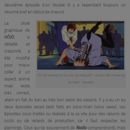
deuxième épisode d’un double (il y a cependant toujours un
résumé bref en début de chacun).
Le style
graphique de
HÔJÔ
, si
détaillé et
crayonné, a
été modifié
pour mieux
coller à un
« Et ma massue, tu l’as vue ma massue?! » ce sont des choses qui
aspect animé
arrrivent… souvent.
mais reste
très correct,
allant en fait du bon au très bon selon les saisons. Il y a eu un ou
deux épisodes assez laids faits en sous-main (vous savez, ces
épisodes sous-traités ou réalisés à la va vite pour des raisons de
coûts ou de retards de production, car il faut respecter les
plannings. Ceux qui se souviennent de
Nadia
comprendront), mais