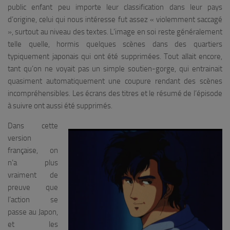
public enfant peu importe leur classification dans leur pays
d’origine, celui qui nous intéresse fut assez « violemment saccagé
», surtout au niveau des textes. L’image en soi reste généralement
telle quelle, hormis quelques scènes dans des quartiers
typiquement japonais qui ont été supprimées. Tout allait encore,
tant qu’on ne voyait pas un simple soutien-gorge, qui entrainait
quasiment automatiquement une coupure rendant des scènes
incompréhensibles. Les écrans des titres et le résumé de l’épisode
à suivre ont aussi été supprimés.
Dans cette
version
française, on
n’a plus
vraiment de
preuve que
l’action se
passe au Japon,
et les