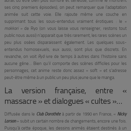
aurait dû être bien plus sombre et sérieuse, comme le montrent
ses cinq premiers épisodes), on peut remarquer que l’adaptation
animée suit cette voie. Elle rajoute même une couche en
supprimant tous les sous-entendus vraiment érotiques : le
«
mokkori »
de Ryo (on vous laisse vous renseigner, restons tout
public nous aussi) n’apparait que très rarement, les rares scènes un
peu plus osées disparaissent également. Les quelques sous-
entendus homosexuels, eux aussi, sont plus que discrets. En
revanche, on voit
Ryô
ivre de temps à autres dans l’histoire sans
aucune gêne… Bien qu’il comporte des scènes difficiles pour les
personnages, cet anime reste donc assez « soft » et s’adresse
peut-être même à un public un peu plus jeune que le manga.
La version française, entre «
massacre » et dialogues « cultes »…
Diffusée dans le
Club
Dorothée
à partir de 1990 en France, «
Nicky
Larson
» subit un certain nombre de changements, encore une fois.
Puisqu’à cette époque, les dessins animés étaient destinés à un