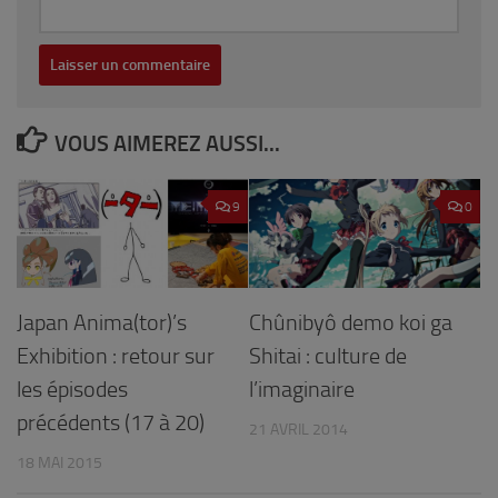
VOUS AIMEREZ AUSSI...
9
0
Japan Anima(tor)’s
Chûnibyô demo koi ga
Exhibition : retour sur
Shitai : culture de
les épisodes
l’imaginaire
précédents (17 à 20)
21 AVRIL 2014
18 MAI 2015