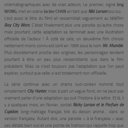
cinématographiques avec de vrais acteurs. Le premier, signé
Jing
WONG
, met en scène
Jackie
CHAN
en tant que
Niki Larson
(oui oui…
c’est aussi le titre du film) et ressemblait vaguement au téléfilm
Bay
City
Wars
. C’était finalement plus une parodie qu’autre chose
mais pourtant, cette adaptation se terminait avec une illustration
officielle de l’auteur ! À coté de cela, un deuxième film chinois
nettement moins connu est sorti en 1995 sous le nom
Mr. Mumble
.
Plus discrètement proche des origines, les personnages tendent
pourtant à être un peu plus ressemblants que dans le film
précédent. Mais ce n’est toujours pas l’adaptation que l’on peut
espérer, surtout que celle-ci est totalement non-officielle.
La série continue avec un drama sud-coréen nommé tout
simplement
City Hunter
, mais à part un vague fond, on ne peut pas
vraiment parler d’une adaptation qui suit l’histoire à la lettre. Et là, il
y a quelques mois, en février, sortait
Nicky Larson et le Parfum de
Cupidon
, long-métrage français tiré du dessin animé… dans
sa
version française. Autant dire, une parodie « à la française » avec
ses détails bien vus et une pointe de trahison qui rappelle trop que