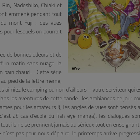
! Rin, Nadeshiko, Chiaki et
 ont emmené pendant tout
r du mont Fuji : des vues
s pour lesquels on pourrait
vec de bonnes odeurs et de
t d’un matin sans nuage, la
un bain chaud…. Cette série
, au pied de la lettre même,
s aimiez le camping ou non d’ailleurs – votre serviteur qui e
t dans les aventures de cette bande : les ambiances de jour 
 trames pour les amateurs !), les angles de vues sont pensés 
 c’est
LE
cas d’école du fish eye manga), les dialogues son
out ils ne se prennent jamais au sérieux tout en enseignant 
ce n’est pas pour nous déplaire, le printemps arrive progres