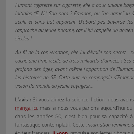
Fumant cigarette sur cigarette, elle a pour unique ba
initiales “E. N.” Son nom ? Emanon, ou “no name” lu à
seule et sans but apparent. D’abord peu bavarde, les
rapproche du jeune homme, car il lui rappelle un ancie
siècles !
Au fil de la conversation, elle lui dévoile son secret : s
cache une âme vieille de trois milliards d’années ! Se
profond des âges, avant même l’apparition de l’humani
les histoires de SF. Cette nuit en compagnie d’Emano
vision du monde du jeune voyageur…
L’avis :
Si vous aimez la science fiction, nous avons
manga ici
, mais si nous vous parlons aujourd’hui du
dans les années 80, c’est bien pour sa capacité
fantastique contemplatif. Cette
incarnation féminine d
éditeur français,
Ki-oon
, propulse son lecteur hors 