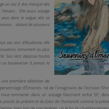
gage un sac à dos marqué des
 l’envers… Elle aussi voyage
 yeux dans le vague, elle se
n amour… datant de plusieurs
ous ses airs d’étudiante, elle
s souvenirs remontent au plus
té. Son récit dépasse toutes
n va bouleverser à jamais la
 une première sélection de
 personnage d’Emanon, né de l’imaginaire de l’écrivain Shin
 à nous emmener dans un voyage fascinant entre SF, donc
u passé, du présent et du futur de l’humanité
, comme la prés
du temps, bien loin de nos repères, un écho du chamboulemen