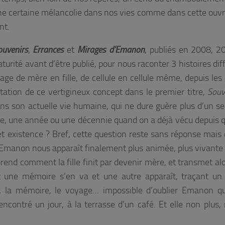
une certaine mélancolie dans nos vies comme dans cette ouvra
nt.
ouvenirs
,
Errances
et
Mirages d’Emanon
, publiés en 2008, 2
turité avant d’être publié, pour nous raconter 3 histoires dif
ge de mère en fille, de cellule en cellule même, depuis les 
ation de ce vertigineux concept dans le premier titre,
Souv
ns son actuelle vie humaine, qui ne dure guère plus d’un s
née, une année ou une décennie quand on a déjà vécu depuis 
cet existence ? Bref, cette question reste sans réponse mais 
d’Emanon nous apparaît finalement plus animée, plus vivante
end comment la fille finit par devenir mère, et transmet alo
t une mémoire s’en va et une autre apparaît, traçant un
rt, la mémoire, le voyage… impossible d’oublier Emanon qu
ncontré un jour, à la terrasse d’un café. Et elle non plus,