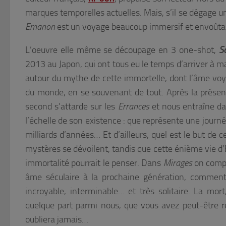
marques temporelles actuelles. Mais, s’il se dégage 
Emanon
est un voyage beaucoup immersif et envoûta
L’oeuvre elle même se découpage en 3 one-shot,
S
2013 au Japon, qui ont tous eu le temps d’arriver à ma
autour du mythe de cette immortelle, dont l’âme voya
du monde, en se souvenant de tout. Après la présent
second s’attarde sur les
Errances
et nous entraîne da
l’échelle de son existence : que représente une jour
milliards d’années… Et d’ailleurs, quel est le but de 
mystères se dévoilent, tandis que cette énième vie 
immortalité pourrait le penser. Dans
Mirages
on compr
âme séculaire à la prochaine génération, commen
incroyable, interminable… et très solitaire. La mo
quelque part parmi nous, que vous avez peut-être re
oubliera jamais…