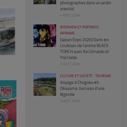
photographes dans un jardin
oriental
4 AOÛT 2026
INTERVIEW ET PORTRAITS
JAPANIME
[Japan Expo 2026] Dans les
coulisses de l’anime BLACK
TORCH avec Kei Umabiki et
Yoji Ueda
3 AOÛT 2026
CULTURE ET SOCIÉTÉ
/
TOURISME
Voyage à Chûgoku #3 :
Okayama, berceau d’une
légende
2 AOÛT 2026