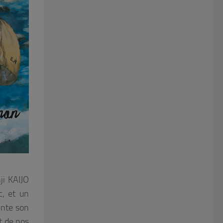
ji KAIJO
, et un
ente son
t de nos