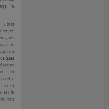
ge, lire
010 puis
férentes
origines
enirs
, le
econde à
quelques
d’autres
 que son
rs cette
 chemin
i est là
 ne vous