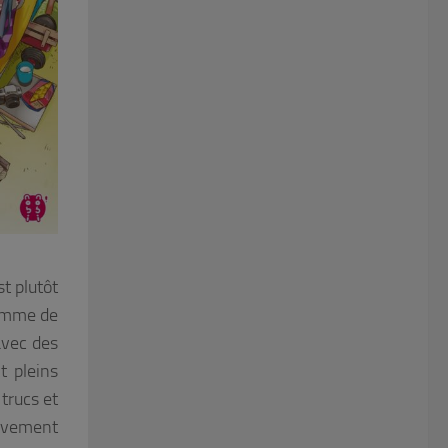
st plutôt
comme de
avec des
t pleins
trucs et
sivement