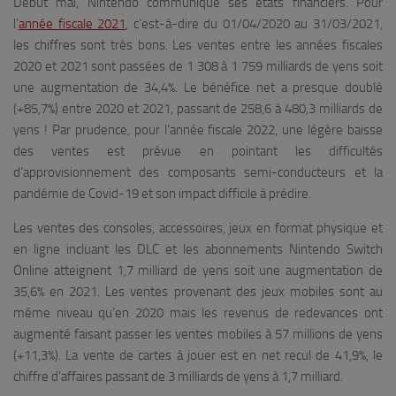
Début mai, Nintendo communique ses états financiers. Pour
l’
année fiscale 2021
, c’est-à-dire du 01/04/2020 au 31/03/2021,
les chiffres sont très bons. Les ventes entre les années fiscales
2020 et 2021 sont passées de 1 308 à 1 759 milliards de yens soit
une augmentation de 34,4%. Le bénéfice net a presque doublé
(+85,7%) entre 2020 et 2021, passant de 258,6 à 480,3 milliards de
yens ! Par prudence, pour l’année fiscale 2022, une légère baisse
des ventes est prévue en pointant les difficultés
d’approvisionnement des composants semi-conducteurs et la
pandémie de Covid-19 et son impact difficile à prédire.
Les ventes des consoles, accessoires, jeux en format physique et
en ligne incluant les DLC et les abonnements Nintendo Switch
Online atteignent 1,7 milliard de yens soit une augmentation de
35,6% en 2021. Les ventes provenant des jeux mobiles sont au
même niveau qu’en 2020 mais les revenus de redevances ont
augmenté faisant passer les ventes mobiles à 57 millions de yens
(+11,3%). La vente de cartes à jouer est en net recul de 41,9%, le
chiffre d’affaires passant de 3 milliards de yens à 1,7 milliard.