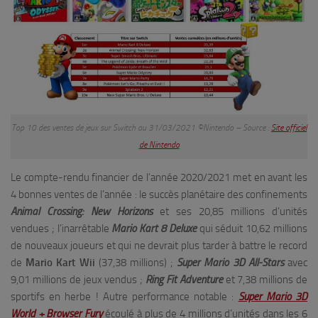
Top 10 des ventes de jeux sur Switch au 31/03/2021 ©Nintendo – Source :
Site officiel
de Nintendo
Le compte-rendu financier de l’année 2020/2021 met en avant les
4 bonnes ventes de l’année : le succès planétaire des confinements
Animal Crossing: New Horizons
et ses 20,85 millions d’unités
vendues ; l’inarrêtable
Mario Kart 8 Deluxe
qui séduit 10,62 millions
de nouveaux joueurs et qui ne devrait plus tarder à battre le record
de
Mario Kart Wii
(37,38 millions) ;
Super Mario 3D All-Stars
avec
9,01 millions de jeux vendus ;
Ring Fit Adventure
et 7,38 millions de
sportifs en herbe ! Autre performance notable :
Super Mario 3D
World + Browser Fury
écoulé à plus de 4 millions d’unités dans les 6