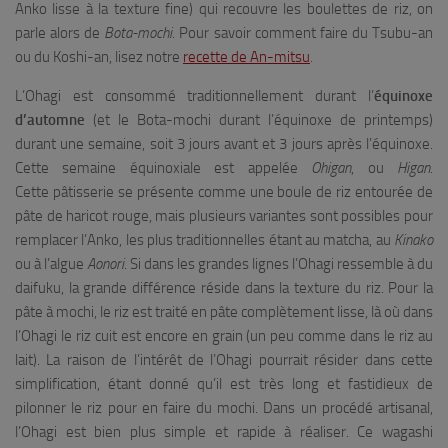
Anko lisse à la texture fine) qui recouvre les boulettes de riz, on
parle alors de
Bota-mochi
. Pour savoir comment faire du Tsubu-an
ou du Koshi-an, lisez notre
recette de An-mitsu
.
L’Ohagi est consommé traditionnellement durant l’
équinoxe
d’automne
(et le Bota-mochi durant l’équinoxe de printemps)
durant une semaine, soit 3 jours avant et 3 jours après l’équinoxe.
Cette semaine équinoxiale est appelée
Ohigan
, ou
Higan
.
Cette pâtisserie se présente comme une boule de riz entourée de
pâte de haricot rouge, mais plusieurs variantes sont possibles pour
remplacer l’Anko, les plus traditionnelles étant au matcha, au
Kinako
ou à l’algue
Aonori
. Si dans les grandes lignes l’Ohagi ressemble à du
daifuku, la grande différence réside dans la texture du riz. Pour la
pâte à mochi, le riz est traité en pâte complètement lisse, là où dans
l’Ohagi le riz cuit est encore en grain (un peu comme dans le riz au
lait). La raison de l’intérêt de l’Ohagi pourrait résider dans cette
simplification, étant donné qu’il est très long et fastidieux de
pilonner le riz pour en faire du mochi. Dans un procédé artisanal,
l’Ohagi est bien plus simple et rapide à réaliser. Ce wagashi