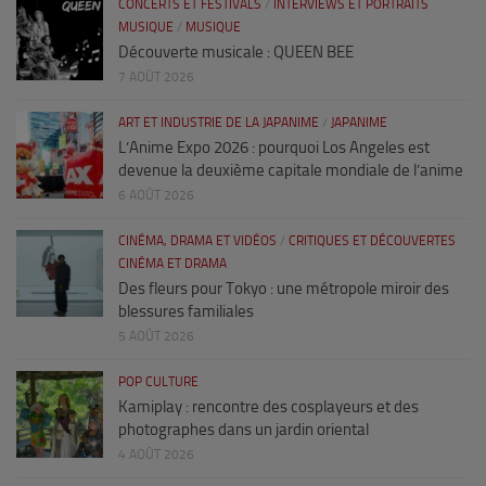
CONCERTS ET FESTIVALS
/
INTERVIEWS ET PORTRAITS
MUSIQUE
/
MUSIQUE
Découverte musicale : QUEEN BEE
7 AOÛT 2026
ART ET INDUSTRIE DE LA JAPANIME
/
JAPANIME
L’Anime Expo 2026 : pourquoi Los Angeles est
devenue la deuxième capitale mondiale de l’anime
6 AOÛT 2026
CINÉMA, DRAMA ET VIDÉOS
/
CRITIQUES ET DÉCOUVERTES
CINÉMA ET DRAMA
Des fleurs pour Tokyo : une métropole miroir des
blessures familiales
5 AOÛT 2026
POP CULTURE
Kamiplay : rencontre des cosplayeurs et des
photographes dans un jardin oriental
4 AOÛT 2026