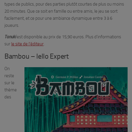
types de publics, pour des parties plutôt courtes de plus ou moins
20 minutes. Que ce soit en famille ou entre amis, le jeu se sort
facilement, et ce pour une ambiance dynamique entre 3 à 6
joueurs.
Tanuki
est disponible au prix de 15,90 euros. Plus d’informations
sur
le site de l’éditeur
.
Bambou – Iello Expert
On
reste
sur le
thème
des