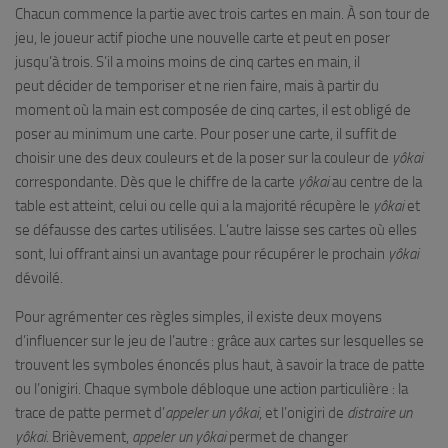
Chacun commence la partie avec trois cartes en main. À son tour de
jeu, le joueur actif pioche une nouvelle carte et peut en poser
jusqu’à trois. S’il a moins moins de cinq cartes en main, il
peut décider de temporiser et ne rien faire, mais à partir du
moment où la main est composée de cinq cartes, il est obligé de
poser au minimum une carte. Pour poser une carte, il suffit de
choisir une des deux couleurs et de la poser sur la couleur de
yôkai
correspondante. Dès que le chiffre de la carte
yôkai
au centre de la
table est atteint, celui ou celle qui a la majorité récupère le
yôkai
et
se défausse des cartes utilisées. L’autre laisse ses cartes où elles
sont, lui offrant ainsi un avantage pour récupérer le prochain
yôkai
dévoilé.
Pour agrémenter ces règles simples, il existe deux moyens
d’influencer sur le jeu de l’autre : grâce aux cartes sur lesquelles se
trouvent les symboles énoncés plus haut, à savoir la trace de patte
ou l’onigiri. Chaque symbole débloque une action particulière : la
trace de patte permet d’
appeler un yôkai
, et l’onigiri de
distraire un
yôkai
. Brièvement,
appeler un yôkai
permet de changer