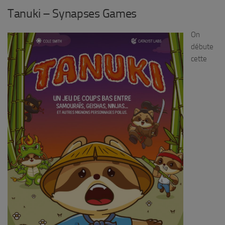
Tanuki – Synapses Games
On
débute
cette