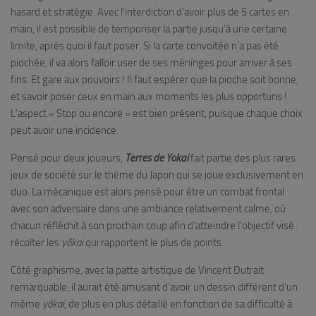
hasard et stratégie. Avec l’interdiction d’avoir plus de 5 cartes en
main, il est possible de temporiser la partie jusqu’à une certaine
limite, après quoi il faut poser. Si la carte convoitée n’a pas été
piochée, il va alors falloir user de ses méninges pour arriver à ses
fins. Et gare aux pouvoirs ! Il faut espérer que la pioche soit bonne,
et savoir poser ceux en main aux moments les plus opportuns !
L’aspect « Stop ou encore » est bien présent, puisque chaque choix
peut avoir une incidence.
Pensé pour deux joueurs,
Terres de Yokai
fait partie des plus rares
jeux de société sur le thème du Japon qui se joue exclusivement en
duo. La mécanique est alors pensé pour être un combat frontal
avec son adversaire dans une ambiance relativement calme, où
chacun réfléchit à son prochain coup afin d’atteindre l’objectif visé :
récolter les
yôkai
qui rapportent le plus de points.
Côté graphisme, avec la patte artistique de Vincent Dutrait
remarquable, il aurait été amusant d’avoir un dessin différent d’un
même
yôkai
, de plus en plus détaillé en fonction de sa difficulté à