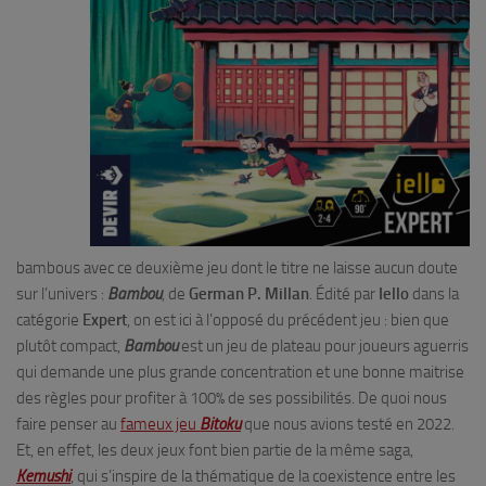
bambous avec ce deuxième jeu dont le titre ne laisse aucun doute
sur l’univers :
Bambou
, de
German P. Millan
. Édité par
Iello
dans la
catégorie
Expert
, on est ici à l’opposé du précédent jeu : bien que
plutôt compact,
Bambou
est un jeu de plateau pour joueurs aguerris
qui demande une plus grande concentration et une bonne maitrise
des règles pour profiter à 100% de ses possibilités. De quoi nous
faire penser au
fameux jeu
Bitoku
que nous avions testé en 2022.
Et, en effet, les deux jeux font bien partie de la même saga,
Kemushi
, qui s’inspire de la thématique de la coexistence entre les