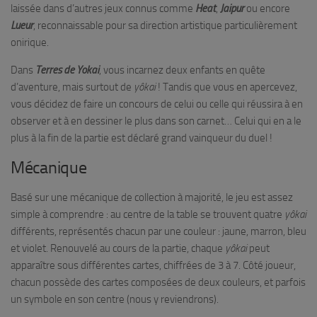
laissée dans d’autres jeux connus comme
Heat
,
Jaipur
ou encore
Lueur
, reconnaissable pour sa direction artistique particulièrement
onirique.
Dans
Terres de Yokai
, vous incarnez deux enfants en quête
d’aventure, mais surtout de
yôkai
! Tandis que vous en apercevez,
vous décidez de faire un concours de celui ou celle qui réussira à en
observer et à en dessiner le plus dans son carnet… Celui qui en a le
plus à la fin de la partie est déclaré grand vainqueur du duel !
Mécanique
Basé sur une mécanique de collection à majorité, le jeu est assez
simple à comprendre : au centre de la table se trouvent quatre
yôkai
différents, représentés chacun par une couleur : jaune, marron, bleu
et violet. Renouvelé au cours de la partie, chaque
yôkai
peut
apparaître sous différentes cartes, chiffrées de 3 à 7. Côté joueur,
chacun possède des cartes composées de deux couleurs, et parfois
un symbole en son centre (nous y reviendrons).