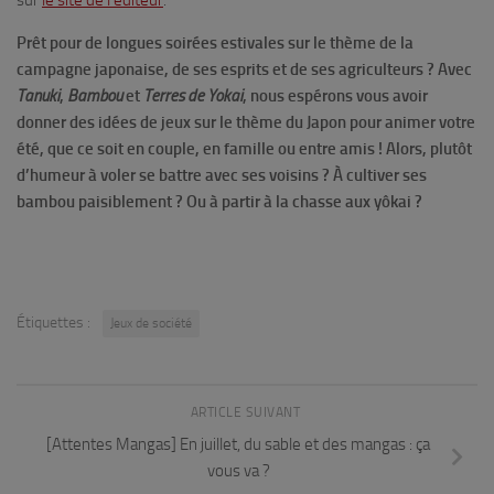
sur
le site de l’éditeur
.
Prêt pour de longues soirées estivales sur le thème de la
campagne japonaise, de ses esprits et de ses agriculteurs ? Avec
Tanuki
,
Bambou
et
Terres de Yokai
, nous espérons vous avoir
donner des idées de jeux sur le thème du Japon pour animer votre
été, que ce soit en couple, en famille ou entre amis ! Alors, plutôt
d’humeur à voler se battre avec ses voisins ? À cultiver ses
bambou paisiblement ? Ou à partir à la chasse aux yôkai ?
Étiquettes :
Jeux de société
ARTICLE SUIVANT
[Attentes Mangas] En juillet, du sable et des mangas : ça
vous va ?