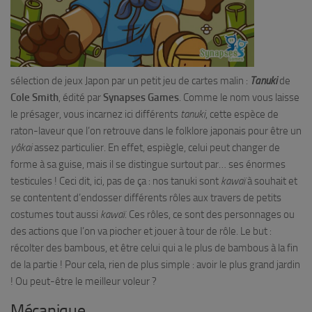
sélection de jeux Japon par un petit jeu de cartes malin :
Tanuki
de
Cole Smith
, édité par
Synapses Games
. Comme le nom vous laisse
le présager, vous incarnez ici différents
tanuki
, cette espèce de
raton-laveur que l’on retrouve dans le folklore japonais pour être un
yôkai
assez particulier. En effet, espiègle, celui peut changer de
forme à sa guise, mais il se distingue surtout par… ses énormes
testicules ! Ceci dit, ici, pas de ça : nos tanuki sont
kawaï
à souhait et
se contentent d’endosser différents rôles aux travers de petits
costumes tout aussi
kawaï
. Ces rôles, ce sont des personnages ou
des actions que l’on va piocher et jouer à tour de rôle. Le but :
récolter des bambous, et être celui qui a le plus de bambous à la fin
de la partie ! Pour cela, rien de plus simple : avoir le plus grand jardin
! Ou peut-être le meilleur voleur ?
Mécanique