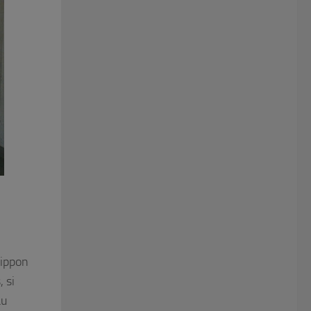
Nippon
, si
au