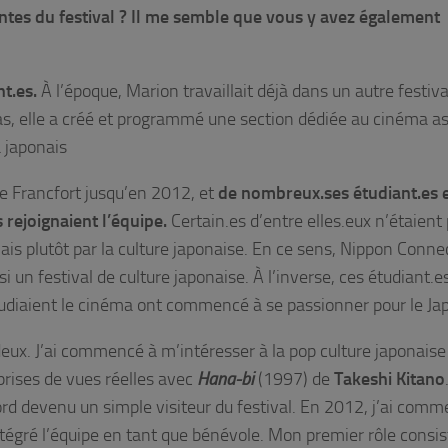
antes du festival ? Il me semble que vous y avez également
nt.es.
À l’époque, Marion travaillait déjà dans un autre festiva
, elle a créé et programmé une section dédiée au cinéma as
a japonais
 de Francfort jusqu’en 2012, et
de nombreux.ses étudiant.es 
rejoignaient l’équipe.
Certain.es d’entre elles.eux n’étaient
is plutôt par la culture japonaise. En ce sens, Nippon Conne
 un festival de culture japonaise. À l’inverse, ces étudiant.e
tudiaient le cinéma ont commencé à se passionner pour le Ja
 deux. J’ai commencé à m’intéresser à la pop culture japonaise
 prises de vues réelles avec
Hana-bi
(1997) de
Takeshi Kitano
bord devenu un simple visiteur du festival. En 2012, j’ai com
intégré l’équipe en tant que bénévole. Mon premier rôle consis