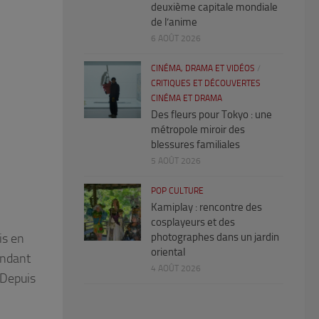
deuxième capitale mondiale
de l’anime
6 AOÛT 2026
CINÉMA, DRAMA ET VIDÉOS
/
CRITIQUES ET DÉCOUVERTES
CINÉMA ET DRAMA
Des fleurs pour Tokyo : une
métropole miroir des
blessures familiales
5 AOÛT 2026
POP CULTURE
Kamiplay : rencontre des
cosplayeurs et des
is en
photographes dans un jardin
oriental
endant
4 AOÛT 2026
. Depuis