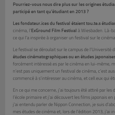
Pourriez-vous nous dire plus sur les origines étudi
participé en tant qu’étudiant en 2013 ?
Les fondateur.ices du festival étaient tou.te.s étudia
cinéma, l’
ExGround Film Festival
à Wiesbaden. Là-bas
ce qui l’a inspirée à organiser un festival sur le ciném
Le festival se déroulait sur le campus de l’Université
études cinématographiques ou en études japonaises 
forcément intéressé.es par le cinéma en lui-même, ma
n’est pas uniquement un festival de cinéma, c’est aussi
commencé à s’intéresser au cinéma, et cell.eux qui é
En ce qui me concerne, j’ai toujours été attiré par les
l’école primaire et j’ai découvert les films japonais en
j’ai entendu parler de Nippon Connection, je suis d’a
mes études de cinéma et, lors de l’édition 2013, j’ai 