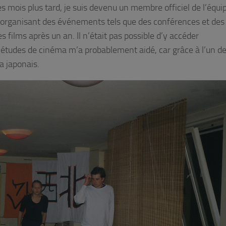
ues mois plus tard, je suis devenu un membre officiel de l’équi
 en organisant des événements tels que des conférences et des
s films après un an. Il n’était pas possible d’y accéder
études de cinéma m’a probablement aidé, car grâce à l’un d
a japonais.