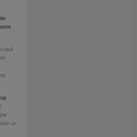
née
texte
s neuf
ion
n
pop
pop
l
 par
niser un