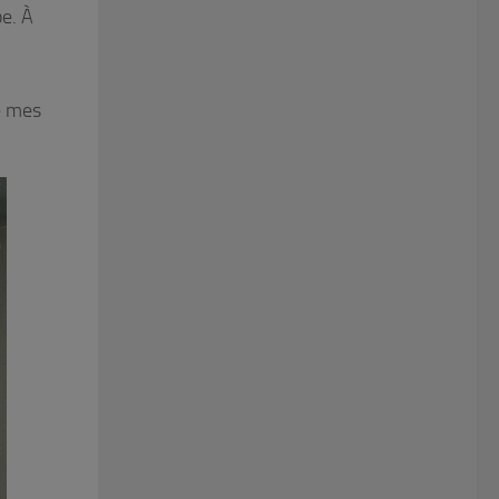
pe. À
e mes