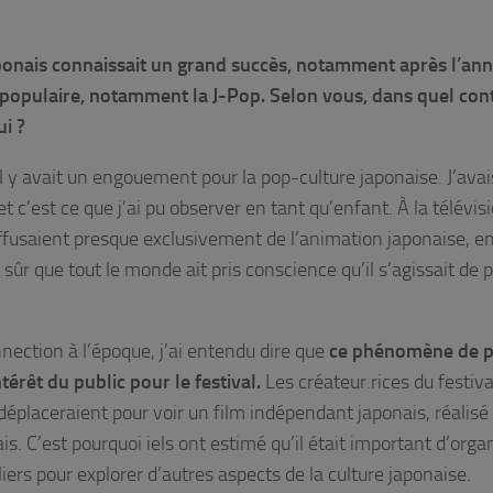
aponais connaissait un grand succès, notamment après l’an
 populaire, notamment la J-Pop. Selon vous, dans quel con
ui ?
l y avait un engouement pour la pop-culture japonaise. J’avai
 c’est ce que j’ai pu observer en tant qu’enfant. À la télévis
ffusaient presque exclusivement de l’animation japonaise, e
s sûr que tout le monde ait pris conscience qu’il s’agissait de 
nection à l’époque, j’ai entendu dire que
ce phénomène de 
térêt du public pour le festival.
Les créateur.rices du festiva
déplaceraient pour voir un film indépendant japonais, réalisé
s. C’est pourquoi iels ont estimé qu’il était important d’orga
ers pour explorer d’autres aspects de la culture japonaise.