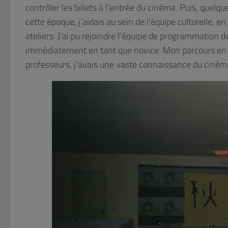
contrôler les billets à l’entrée du cinéma. Puis, quelq
cette époque, j’aidais au sein de l’équipe culturelle,
ateliers. J’ai pu rejoindre l’équipe de programmation de
immédiatement en tant que novice. Mon parcours en 
professeurs, j’avais une vaste connaissance du ciném