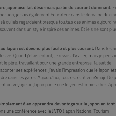
ure japonaise fait désormais partie du courant dominant.
En
ection, je suis également éducateur dans le domaine du cin
lisé qu’iels regardaient presque tou.te.s des animes aujourd’hu
souvent dans un style inspiré des animes. Et iels ne sont plu
 au Japon est devenu plus facile et plus courant.
Dans les 
usive. Quand j’étais enfant, je rêvais d’y aller, mais je pensai
 le père, travaillant pour une grande entreprise, faisait de
conter ses expériences, j’avais l’impression que le Japon éta
rdre dans les gares. Aujourd’hui, tout est écrit en rōmaji. De p
t un voyage au Japon parce que le yen est moins cher. Aprè
simplement à en apprendre davantage sur le Japon en tant
ns une conférence avec le
JNTO
(Japan National Tourism