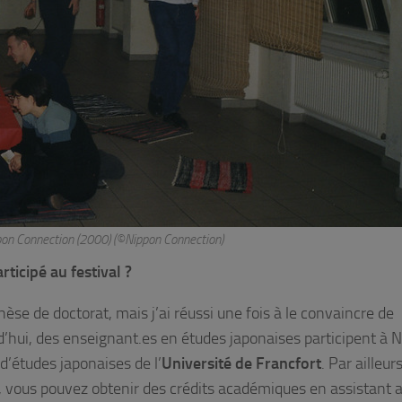
pon Connection (2000) (©Nippon Connection)
ticipé au festival ?
hèse de doctorat, mais j’ai réussi une fois à le convaincre de
d’hui, des enseignant.es en études japonaises participent à 
d’études japonaises de l’
Université de Francfort
. Par ailleurs
, vous pouvez obtenir des crédits académiques en assistant 