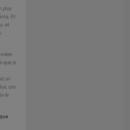
 plus
éma. Et
i, et
s
années
s que je
it un
lus, ces
s le
 que