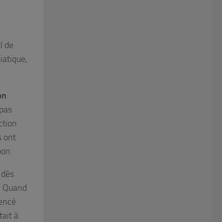
l de
iatique,
en
 pas
ction
s ont
pon.
 dès
. Quand
mencé
tait à