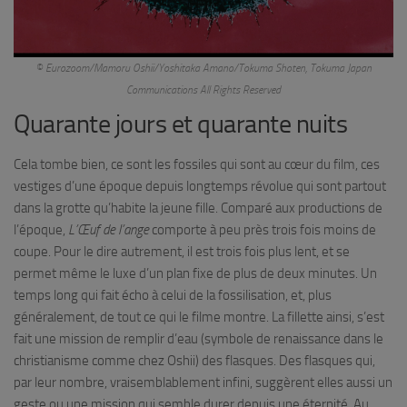
© Eurozoom/Mamoru Oshii/Yoshitaka Amano/Tokuma Shoten, Tokuma Japan
Communications All Rights Reserved
Quarante jours et quarante nuits
Cela tombe bien, ce sont les fossiles qui sont au cœur du film, ces
vestiges d’une époque depuis longtemps révolue qui sont partout
dans la grotte qu’habite la jeune fille. Comparé aux productions de
l’époque,
L’Œuf de l’ange
comporte à peu près trois fois moins de
coupe. Pour le dire autrement, il est trois fois plus lent, et se
permet même le luxe d’un plan fixe de plus de deux minutes. Un
temps long qui fait écho à celui de la fossilisation, et, plus
généralement, de tout ce qui le filme montre. La fillette ainsi, s’est
fait une mission de remplir d’eau (symbole de renaissance dans le
christianisme comme chez Oshii) des flasques. Des flasques qui,
par leur nombre, vraisemblablement infini, suggèrent elles aussi un
geste ou une mission qui semble durer depuis une éternité. Au