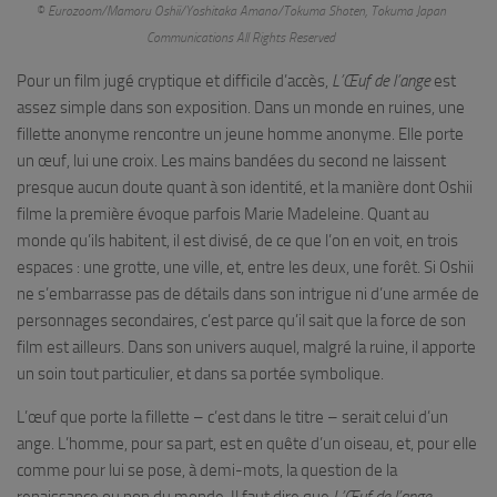
© Eurozoom/Mamoru Oshii/Yoshitaka Amano/Tokuma Shoten, Tokuma Japan
Communications All Rights Reserved
Pour un film jugé cryptique et difficile d’accès,
L’Œuf de l’ange
est
assez simple dans son exposition. Dans un monde en ruines, une
fillette anonyme rencontre un jeune homme anonyme. Elle porte
un œuf, lui une croix. Les mains bandées du second ne laissent
presque aucun doute quant à son identité, et la manière dont Oshii
filme la première évoque parfois Marie Madeleine. Quant au
monde qu’ils habitent, il est divisé, de ce que l’on en voit, en trois
espaces : une grotte, une ville, et, entre les deux, une forêt. Si Oshii
ne s’embarrasse pas de détails dans son intrigue ni d’une armée de
personnages secondaires, c’est parce qu’il sait que la force de son
film est ailleurs. Dans son univers auquel, malgré la ruine, il apporte
un soin tout particulier, et dans sa portée symbolique.
L’œuf que porte la fillette – c’est dans le titre – serait celui d’un
ange. L’homme, pour sa part, est en quête d’un oiseau, et, pour elle
comme pour lui se pose, à demi-mots, la question de la