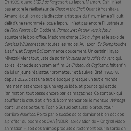
En 1985, quand
L’Œuf de l’ange
sort au Japon, Mamoru Oshii n’est
pas encore le réalisateur de
Ghost in the Shell
. Quant à Yoshitaka
Amano, à qui l’on doit la direction artistique du film, même s’il jouit
déjà d’une renommée locale Japon, il n’est pas encore l’illustrateur
de
Final Fantasy
. En Occident,
Rambo 2
et
Retour vers le futur
squattent le box-office. Madonna chante
Like a Virgin
, et le saxo de
Careless Whisper
est sur toutes les radios. Au Japon,
Dr Slump
touche
à sa fin, et
Dragon Ball
commence doucement. Un certain Hayao
Miyazaki vient tout juste de sortir
Nausicaä de la vallée du vent
, qui,
après l’échec de son premier film,
Le Château de Cagliostro
, fait enfin
de lui un jeune réalisateur prometteur et à suivre. Bref, 1985, vu
depuis 2025, c’est une autre époque, presque un autre monde.
Internet n’est encore qu’une vague idée, et, pour ce qui est de
l’animation, tout passe encore par les magazines. Ce sont eux qui
soufflent le chaud et le froid, à commencer par le mensuel
Animage
dont l’un des éditeurs, Toshio Suzuki est aussi le producteur
derrière
Nausicaä
. Porté par le succès de ce dernier et bien décidés
à profiter du boom des OVA [NDLR : abréviation de « Original video
animation », soit des animés produits directement pour la sortie en