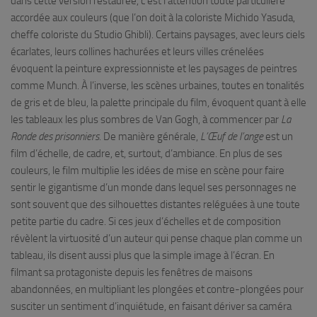
dans cette version restaurée, c’est l’attention toute particulière
accordée aux couleurs (que l’on doit à la coloriste Michido Yasuda,
cheffe coloriste du Studio Ghibli). Certains paysages, avec leurs ciels
écarlates, leurs collines hachurées et leurs villes crénelées
évoquent la peinture expressionniste et les paysages de peintres
comme Munch. À l’inverse, les scènes urbaines, toutes en tonalités
de gris et de bleu, la palette principale du film, évoquent quant à elle
les tableaux les plus sombres de Van Gogh, à commencer par
La
Ronde des prisonniers
. De manière générale,
L’Œuf de l’ange
est un
film d’échelle, de cadre, et, surtout, d’ambiance. En plus de ses
couleurs, le film multiplie les idées de mise en scène pour faire
sentir le gigantisme d’un monde dans lequel ses personnages ne
sont souvent que des silhouettes distantes reléguées à une toute
petite partie du cadre. Si ces jeux d’échelles et de composition
révèlent la virtuosité d’un auteur qui pense chaque plan comme un
tableau, ils disent aussi plus que la simple image à l’écran. En
filmant sa protagoniste depuis les fenêtres de maisons
abandonnées, en multipliant les plongées et contre-plongées pour
susciter un sentiment d’inquiétude, en faisant dériver sa caméra