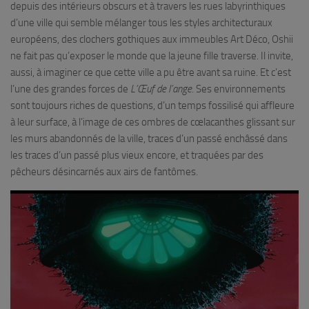
depuis des intérieurs obscurs et à travers les rues labyrinthiques
d’une ville qui semble mélanger tous les styles architecturaux
européens, des clochers gothiques aux immeubles Art Déco, Oshii
ne fait pas qu’exposer le monde que la jeune fille traverse. Il invite,
aussi, à imaginer ce que cette ville a pu être avant sa ruine. Et c’est
l’une des grandes forces de
L’Œuf de l’ange
. Ses environnements
sont toujours riches de questions, d’un temps fossilisé qui affleure
à leur surface, à l’image de ces ombres de cœlacanthes glissant sur
les murs abandonnés de la ville, traces d’un passé enchâssé dans
les traces d’un passé plus vieux encore, et traquées par des
pêcheurs désincarnés aux airs de fantômes.