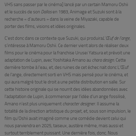
VHS sans passer par le cinéma] lancé par un certain Mamoru Oshii
et le succès de son
Dallos
en 1983, Animage et Suzuki sont à la
recherche « d’auteurs » dans la veine de Miyazaki, capable de
porter des films, visions et idées originales.
C’est donc dans ce contexte que Suzuki, qui produira
L’Œuf de l’ange
,
s’intéresse à Mamoru Oshii. Ce dernier vient alors de réaliser deux
films pour le cinéma pour la franchise Urusei Yatsura et prévoit une
adaptation de Lupin, avec Yoshitaka Amano au
chara design
. Cette
dernière tombe à l’eau, et, des ruines de cet échec nait donc L’Œuf
de l’ange, directement sorti en VHS mais pensé pour le cinéma, et
qui aura malgré tout le droit a une petite distribution en salle. Sur
cette histoire originale qui se nourrit des idées abandonnées avec
l’adaptation de Lupin, à commencer par l’idée d’un ange fossilisé,
Amano n’est plus uniquement
character designer
. Il assume la
totalité de la direction artistique du projet, et, sous son impulsion, le
film qu’Oshii avait imaginé comme une comédie devient celui qui
nous parviendra en 2025, taiseux, austère même, mais aussi et
surtout terriblement puissant. Une dernière fois, donc. Nous