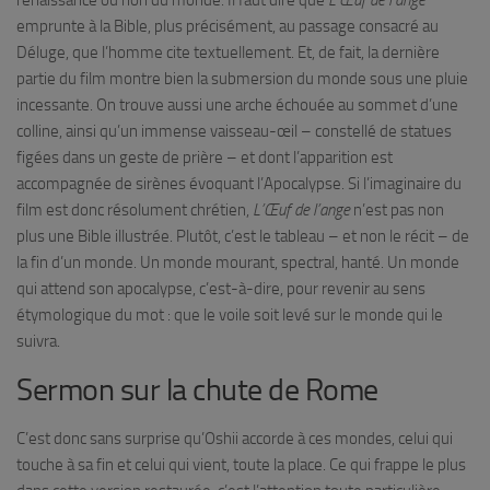
renaissance ou non du monde. Il faut dire que
L’Œuf de l’ange
emprunte à la Bible, plus précisément, au passage consacré au
Déluge, que l’homme cite textuellement. Et, de fait, la dernière
partie du film montre bien la submersion du monde sous une pluie
incessante. On trouve aussi une arche échouée au sommet d’une
colline, ainsi qu’un immense vaisseau-œil – constellé de statues
figées dans un geste de prière – et dont l’apparition est
accompagnée de sirènes évoquant l’Apocalypse. Si l’imaginaire du
film est donc résolument chrétien,
L’Œuf de l’ange
n’est pas non
plus une Bible illustrée. Plutôt, c’est le tableau – et non le récit – de
la fin d’un monde. Un monde mourant, spectral, hanté. Un monde
qui attend son apocalypse, c’est-à-dire, pour revenir au sens
étymologique du mot : que le voile soit levé sur le monde qui le
suivra.
Sermon sur la chute de Rome
C’est donc sans surprise qu’Oshii accorde à ces mondes, celui qui
touche à sa fin et celui qui vient, toute la place. Ce qui frappe le plus