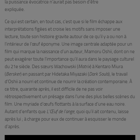
la puissance évocatrice n’aurait pas besoin d’être
expliquée.
Ce qui est certain, en tout cas, c’est que si le film échappe aux
interprétations figées et croise les motifs sans imposer une
lecture, toute son histoire gravite autour de ce qu’il y a ou non à
l’intérieur de l’œuf éponyme. Une image centrale adaptée pour un
film qui marque la naissance d’un auteur, Mamoru Oshii, dont on ne
peut exagérer toute l’importance qu’il aura dans le paysage culturel
du 21e siècle. Des sœurs Wachowski (
Matrix
) à Kentaro Miura
(
Bersker
) en passant par Hidetaka Miyazaki (
Dark Souls
), le travail
d’Oshii a nourri et continue de nourrir la création contemporaine. À
ce titre, quarante après, il est difficile de ne pas voir
rétrospectivement un présage dans l’une des plus belles scènes du
film. Une myriade d’œufs flottants à la surface d’une eau noire.
Autant d’enfants que
L’Œuf de l’ange
, quoi qu’il ait contenu, laisse
après lui ; à charge pour eux de continuer à esquisser le monde
d’après.