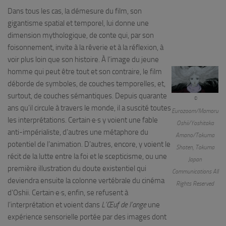
Dans tous les cas, la démesure du film, son
gigantisme spatial et temporel, lui donne une
dimension mythologique, de conte qui, par son
foisonnement, invite à la rêverie et à la réflexion, à
voir plus loin que son histoire. À l’image du jeune
homme qui peut être tout et son contraire, le film
déborde de symboles, de couches temporelles, et,
surtout, de couches sémantiques. Depuis quarante
©
ans qu’il circule à travers le monde, il a suscité toutes
Eurozoom/Mamoru
les interprétations. Certain·e·s y voient une fable
Oshii/Yoshitaka
anti-impérialiste, d’autres une métaphore du
Amano/Tokuma
potentiel de l’animation. D’autres, encore, y voient le
Shoten, Tokuma
récit de la lutte entre la foi et le scepticisme, ou une
Japan
première illustration du doute existentiel qui
Communications All
deviendra ensuite la colonne vertébrale du cinéma
Rights Reserved
d’Oshii. Certain·e·s, enfin, se refusent à
l’interprétation et voient dans
L’Œuf de l’ange
une
expérience sensorielle portée par des images dont