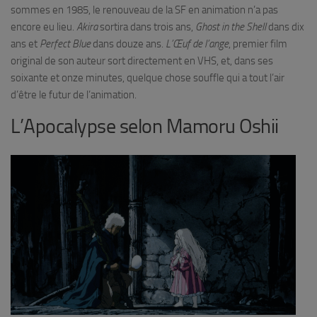
sommes en 1985, le renouveau de la SF en animation n’a pas
encore eu lieu.
Akira
sortira dans trois ans,
Ghost in the Shell
dans dix
ans et
Perfect Blue
dans douze ans.
L’Œuf de l’ange
, premier film
original de son auteur sort directement en VHS, et, dans ses
soixante et onze minutes, quelque chose souffle qui a tout l’air
d’être le futur de l’animation.
L’Apocalypse selon Mamoru Oshii