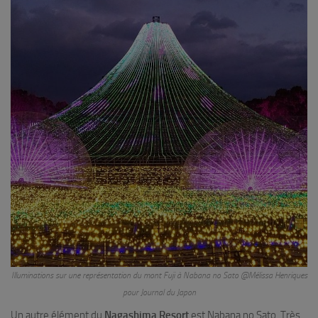
Illuminations sur une représentation du mont Fuji à Nabana no Sato @Mélissa Henriques
pour Journal du Japon
Un autre élément du
Nagashima Resort
est Nabana no Sato. Très