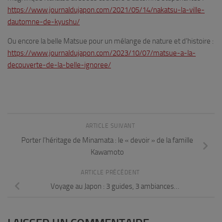
https://www.journaldujapon.com/2021/05/14/nakatsu-la-ville-
dautomne-de-kyushu/
Ou encore la belle Matsue pour un mélange de nature et d’histoire :
https://www.journaldujapon.com/2023/10/07/matsue-a-la-
decouverte-de-la-belle-ignoree/
ARTICLE SUIVANT
Porter l’héritage de Minamata : le « devoir » de la famille
Kawamoto
ARTICLE PRÉCÉDENT
Voyage au Japon : 3 guides, 3 ambiances…