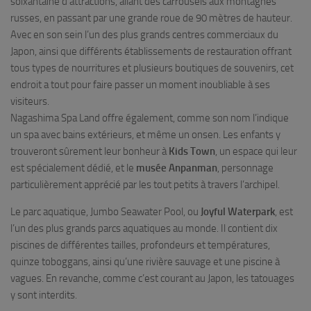
soixantaine d’attractions, allant des carrousels aux montagnes
russes, en passant par une grande roue de 90 mètres de hauteur.
Avec en son sein l’un des plus grands centres commerciaux du
Japon, ainsi que différents établissements de restauration offrant
tous types de nourritures et plusieurs boutiques de souvenirs, cet
endroit a tout pour faire passer un moment inoubliable à ses
visiteurs.
Nagashima Spa Land offre également, comme son nom l’indique
un spa avec bains extérieurs, et même un onsen. Les enfants y
trouveront sûrement leur bonheur à
Kids Town
, un espace qui leur
est spécialement dédié, et le
musée Anpanman
, personnage
particulièrement apprécié par les tout petits à travers l’archipel.
Le parc aquatique, Jumbo Seawater Pool, ou
Joyful Waterpark
, est
l’un des plus grands parcs aquatiques au monde. Il contient dix
piscines de différentes tailles, profondeurs et températures,
quinze toboggans, ainsi qu’une rivière sauvage et une piscine à
vagues. En revanche, comme c’est courant au Japon, les tatouages
y sont interdits.