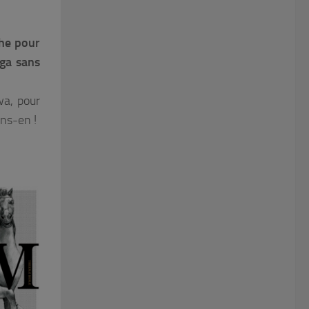
che pour
ga sans
wa, pour
ons-en !