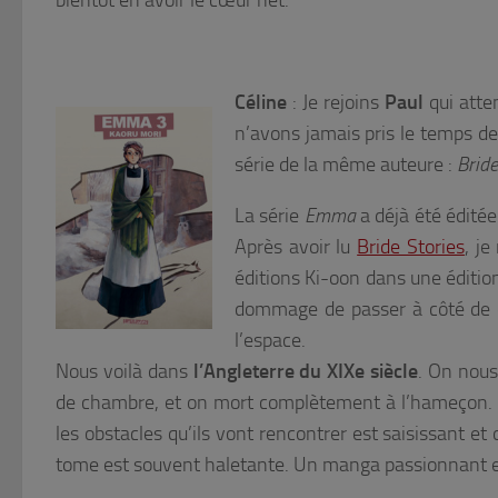
bientôt en avoir le cœur net.
Céline
: Je rejoins
Paul
qui atte
n’avons jamais pris le temps d
série de la même auteure :
Bride
La série
Emma
a déjà été édité
Après avoir lu
Bride Stories
, je
éditions Ki-oon dans une édition
dommage de passer à côté de c
l’espace.
Nous voilà dans
l’Angleterre du XIXe siècle
. On nous
de chambre, et on mort complètement à l’hameçon.
les obstacles qu’ils vont rencontrer est saisissant et 
tome est souvent haletante. Un manga passionnant et si