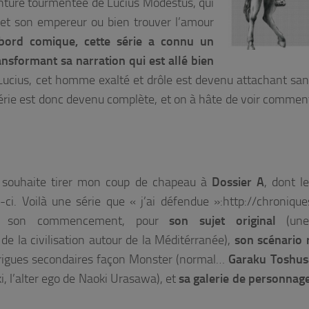
nture tourmentée de Lucius Modestus, qui
e et son empereur ou bien trouver l’amour
bord comique, cette série a connu un
sformant sa narration qui est allé bien
 Lucius, cet homme exalté et drôle est devenu attachant san
série est donc devenu complète, et on à hâte de voir comment
e souhaite tirer mon coup de chapeau à
Dossier A
, dont l
ci. Voilà une série que « j’ai défendue »:http://chroniqu
uis son commencement, pour
son sujet original
(une
de la civilisation autour de la Méditérranée),
son scénario 
rigues secondaires façon Monster (normal…
Garaku Toshus
, l’alter ego de Naoki Urasawa), et
sa galerie de personnag