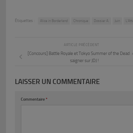
Étiquettes :
Alice in Borderland
Chronique
Dossier A.
Juin
L'At
ARTICLE PRÉCÉDENT
[Concours] Battle Royale et Tokyo Summer of the Dead : 
saigner sur JDJ !
LAISSER UN COMMENTAIRE
Commentaire
*