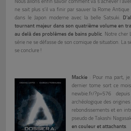
Nous allons enfin savoir comment va s’achever l’ave
ne sait plus s’il va finir par sauver la Rome Antiqu
dans le Japon moderne avec la belle Satsuki.
D’a
tournant majeur dans son quatrième volume en tran
au delà des problèmes de bains public
. Notre cher
série ne se défasse de son comique de situation. La 
se conclure !
Mackie
: Pour ma part, j
dernier tome sort ce mois-
newbie.fr/?p=576 dep
archéologique des origines 
rebondissements et en int
pseudo de Takashi Nagasaki
en couleur et attachants
.