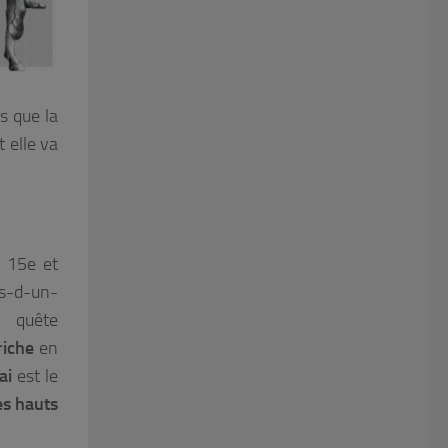
s que la
 elle va
e 15e et
es-d-un-
 quête
riche
en
ai
est le
es hauts