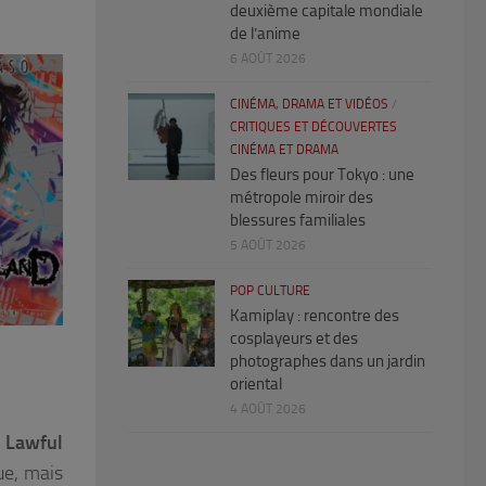
deuxième capitale mondiale
de l’anime
6 AOÛT 2026
CINÉMA, DRAMA ET VIDÉOS
/
CRITIQUES ET DÉCOUVERTES
CINÉMA ET DRAMA
Des fleurs pour Tokyo : une
métropole miroir des
blessures familiales
5 AOÛT 2026
POP CULTURE
Kamiplay : rencontre des
cosplayeurs et des
photographes dans un jardin
oriental
4 AOÛT 2026
e
Lawful
ue, mais