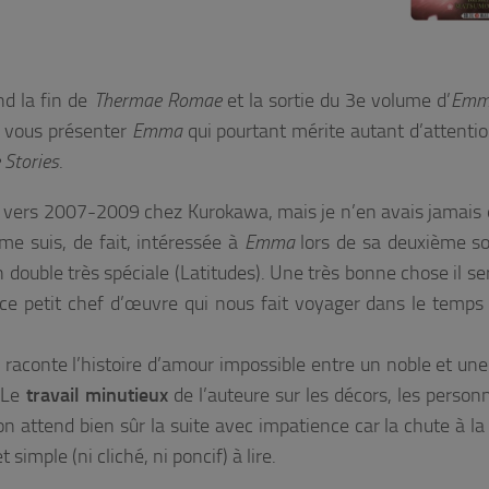
nd la fin de
Thermae Romae
et la sortie du 3e volume d’
Emm
e vous présenter
Emma
qui pourtant mérite autant d’attentio
 Stories
.
e vers 2007-2009 chez Kurokawa, mais je n’en avais jamais 
 me suis, de fait, intéressée à
Emma
lors de sa deuxième so
 double très spéciale (Latitudes). Une très bonne chose il ser
e petit chef d’œuvre qui nous fait voyager dans le temps
 raconte l’histoire d’amour impossible entre un noble et u
 Le
travail minutieux
de l’auteure sur les décors, les person
on attend bien sûr la suite avec impatience car la chute à la
mple (ni cliché, ni poncif) à lire.