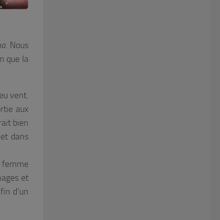
a
. Nous
n que la
eu vent.
rtie aux
ait bien
 et dans
ne femme
nages et
 fin d’un