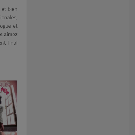
 et bien
ionales,
logue et
us aimez
nt final