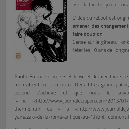
avec la touche qu’on leurs
L’idée du reboot est orig
amener des changements 
faire doublon
.
Cerise sur le gâteau, Ton
fêter les 10 ans de l’origin
Paul :
Emma volume 3 et le 6e et dernier tome d
mon attention ce mois-ci. Deux titres grand public
second s’achève et que nous le suiv
(« ici »:http://www.journaldujapon.com/2013/01
therme.html ou « là »:http://www.journalduja
yamazaki-de-la-rome-antique-au-1.html), donnons lui