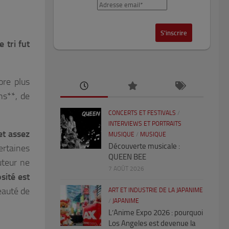
 tri fut
ore plus
ns**, de
CONCERTS ET FESTIVALS
/
INTERVIEWS ET PORTRAITS
jet assez
MUSIQUE
/
MUSIQUE
Découverte musicale :
rtaines
QUEEN BEE
uteur ne
7 AOÛT 2026
osité est
eauté de
ART ET INDUSTRIE DE LA JAPANIME
/
JAPANIME
L’Anime Expo 2026 : pourquoi
Los Angeles est devenue la