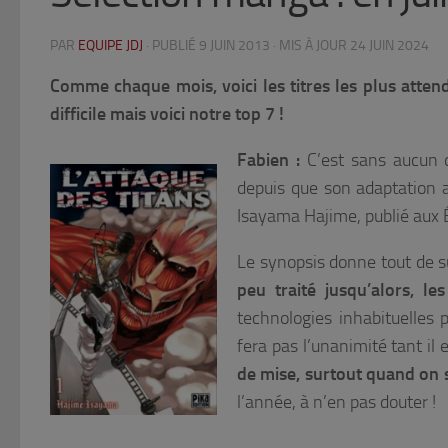
PAR
EQUIPE JDJ
· PUBLIÉ
9 JUIN 2013
· MIS À JOUR
24 JUIN 2024
Comme chaque mois, voici les titres les plus attend
difficile mais voici notre top 7 !
Fabien :
C’est sans aucun d
depuis que son adaptation a
Isayama Hajime, publié aux É
Le synopsis donne tout de su
peu traité jusqu’alors, le
technologies inhabituelles 
fera pas l’unanimité tant il
de mise, surtout quand on s
l’année, à n’en pas douter !