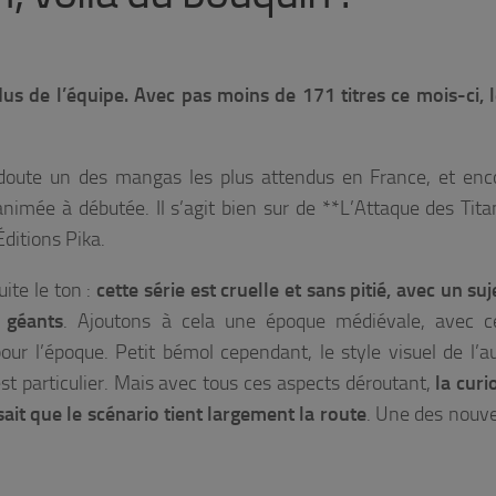
us de l’équipe. Avec pas moins de 171 titres ce mois-ci, le
oute un des mangas les plus attendus en France, et enc
nimée à débutée. Il s’agit bien sur de **L’Attaque des Tita
ditions Pika.
ite le ton :
cette série est cruelle et sans pitié, avec un su
s géants
. Ajoutons à cela une époque médiévale, avec ce
pour l’époque. Petit bémol cependant, le style visuel de l’a
 est particulier. Mais avec tous ces aspects déroutant,
la curi
ait que le scénario tient largement la route
. Une des nouv