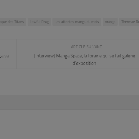
taque des Titans
Lawful Drug
Les attentes manga du mois
manga
Thermae R
ARTICLE SUIVANT
ça va
[Interview] Manga Space, la librairie qui se fait galerie
d’exposition