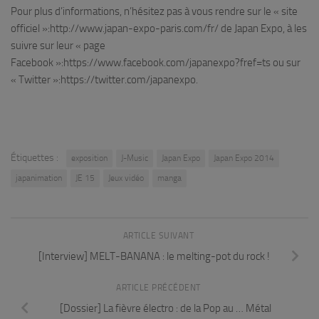
Pour plus d’informations, n’hésitez pas à vous rendre sur le « site
officiel »:http://www.japan-expo-paris.com/fr/ de Japan Expo, à les
suivre sur leur « page
Facebook »:https://www.facebook.com/japanexpo?fref=ts ou sur
« Twitter »:https://twitter.com/japanexpo.
Étiquettes :
exposition
J-Music
Japan Expo
Japan Expo 2014
japanimation
JE 15
Jeux vidéo
manga
ARTICLE SUIVANT
[Interview] MELT-BANANA : le melting-pot du rock !
ARTICLE PRÉCÉDENT
[Dossier] La fièvre électro : de la Pop au … Métal