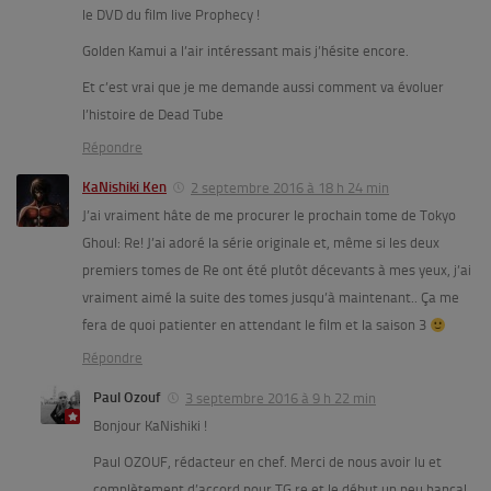
le DVD du film live Prophecy !
Golden Kamui a l’air intéressant mais j’hésite encore.
Et c’est vrai que je me demande aussi comment va évoluer
l’histoire de Dead Tube
Répondre
KaNishiki Ken
2 septembre 2016 à 18 h 24 min
J’ai vraiment hâte de me procurer le prochain tome de Tokyo
Ghoul: Re! J’ai adoré la série originale et, même si les deux
premiers tomes de Re ont été plutôt décevants à mes yeux, j’ai
vraiment aimé la suite des tomes jusqu’à maintenant.. Ça me
fera de quoi patienter en attendant le film et la saison 3
Répondre
Paul Ozouf
3 septembre 2016 à 9 h 22 min
Bonjour KaNishiki !
Paul OZOUF, rédacteur en chef. Merci de nous avoir lu et
complètement d’accord pour TG re et le début un peu bancal