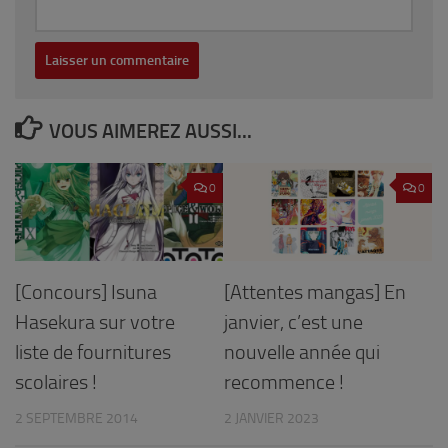
VOUS AIMEREZ AUSSI...
0
0
[Concours] Isuna
[Attentes mangas] En
Hasekura sur votre
janvier, c’est une
liste de fournitures
nouvelle année qui
scolaires !
recommence !
2 SEPTEMBRE 2014
2 JANVIER 2023