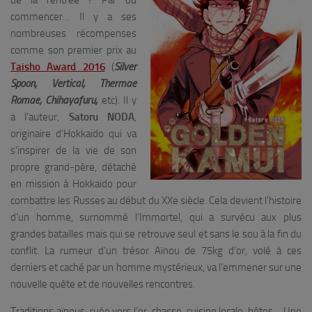
de la rentrée ? Par où
commencer… Il y a ses
nombreuses récompenses
comme son premier prix au
Taisho Award 2016
(
Silver
Spoon, Vertical, Thermae
Romae, Chihayafuru,
etc). Il y
a l’auteur,
Satoru NODA
,
originaire d’Hokkaido qui va
s’inspirer de la vie de son
propre grand-père, détaché
en mission à Hokkaido pour
combattre les Russes au début du XXe siècle. Cela devient l’histoire
d’un homme, surnommé l’Immortel, qui a survécu aux plus
grandes batailles mais qui se retrouve seul et sans le sou à la fin du
conflit. La rumeur d’un trésor Aïnou de 75kg d’or, volé à ces
derniers et caché par un homme mystérieux, va l’emmener sur une
nouvelle quête et de nouvelles rencontres.
Traditions aïnous, ruée vers l’or, chasse, cuisine locale, bêtes… Une