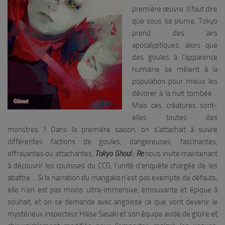
première œuvre. Il faut dire
que sous sa plume, Tokyo
prend des airs
apocalyptiques, alors que
des goules à l’apparence
humaine se mêlent à la
population pour mieux les
dévorer à la nuit tombée…
Mais ces créatures sont-
elles toutes des
monstres ? Dans la première saison, on s’attachait à suivre
différentes factions de goules, dangereuses, fascinantes,
effrayantes ou attachantes.
Tokyo Ghoul : Re
nous invite maintenant
à découvrir les coulisses du CCG, l’unité d’enquête chargée de les
abattre… Si la narration du mangaka n’est pas exempte de défauts,
elle n’en est pas moins ultra-immersive, émouvante et épique à
souhait, et on se demande avec angoisse ce que vont devenir le
mystérieux inspecteur Haise Sasaki et son équipe avide de gloire et