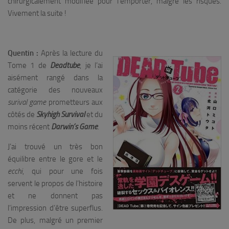
chirurgicalement modifiée pour l’emporter, malgré les risques.
Vivement la suite !
Quentin :
Après la lecture du
Tome 1 de
Deadtube
, je l’ai
aisément rangé dans la
catégorie des nouveaux
surival game
prometteurs aux
côtés de
Skyhigh
Survival
et du
moins récent
Darwin’s
Game
.
J’ai trouvé un très bon
équilibre entre le gore et le
ecchi
, qui pour une fois
servent le propos de l’histoire
et ne donnent pas
l’impression d’être superflus.
De plus, malgré un premier