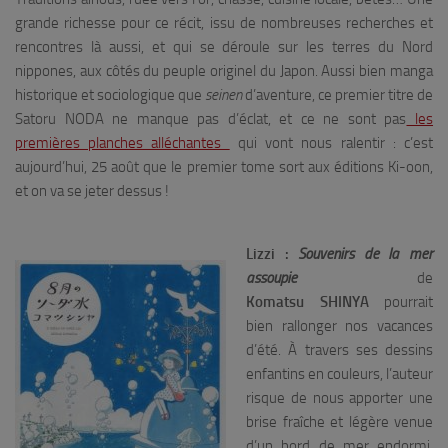
grande richesse pour ce récit, issu de nombreuses recherches et
rencontres là aussi, et qui se déroule sur les terres du Nord
nippones, aux côtés du peuple originel du Japon. Aussi bien manga
historique et sociologique que
seinen
d’aventure, ce premier titre de
Satoru NODA ne manque pas d’éclat, et ce ne sont pas
les
premières planches alléchantes
qui vont nous ralentir : c’est
aujourd’hui, 25 août que le premier tome sort aux éditions Ki-oon,
et on va se jeter dessus !
Lizzi :
Souvenirs de la mer
assoupie
de
Komatsu SHINYA
pourrait
bien rallonger nos vacances
d’été. À travers ses dessins
enfantins en couleurs, l’auteur
risque de nous apporter une
brise fraîche et légère venue
d’un bord de mer endormi.