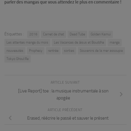
parler des mangas que vous attendez le plus en commentaire !
Étiquettes :
2016
Carnet de chat
Dead Tube
Golden Kamui
Les attentes manga du mois
Les Vacances de Jésus et Bouddha
manga
nouveautés
Prophecy
rentrée
sorties
Souvenirs de la mer assoupie
Tokyo Ghoul:Re
ARTICLE SUIVANT
[Live Report] toe : la musique instrumentale à son
apogée
ARTICLE PRÉCÉDENT
Erased, réécrire le passé et sauver le présent