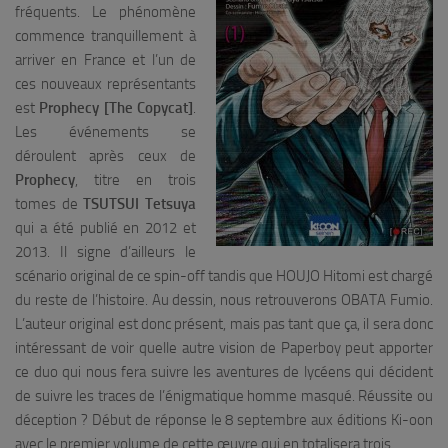
fréquents. Le phénomène
commence tranquillement à
arriver en France et l’un de
ces nouveaux représentants
est
Prophecy [The Copycat]
.
Les événements se
déroulent après ceux de
Prophecy
, titre en trois
tomes de
TSUTSUI Tetsuya
qui a été publié en 2012 et
2013. Il signe d’ailleurs le
scénario original de ce spin-off tandis que HOUJO Hitomi est chargé
du reste de l’histoire. Au dessin, nous retrouverons OBATA Fumio.
L’auteur original est donc présent, mais pas tant que ça, il sera donc
intéressant de voir quelle autre vision de Paperboy peut apporter
ce duo qui nous fera suivre les aventures de lycéens qui décident
de suivre les traces de l’énigmatique homme masqué. Réussite ou
déception ? Début de réponse le 8 septembre aux éditions Ki-oon
avec le premier volume de cette œuvre qui en totalisera trois.