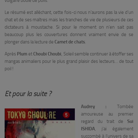
vulgaire boule de poils.
Le résumé est alléchant, cette fois-ci nous n’aurons pas la vie d’un
chat et de ses maîtres mais les tranches de vie de plusieurs de ces
dictateurs à moustache. Si pour le moment on n’en sait pas
beaucoup plus les couvertures donnent vraiment envie de se
plonger dans la lecture de
Carnet de chats
.
Après
Plum
et
Choubi Choubi
, Soleil semble continuer à étoffer ses
mangas animaliers pour le plus grand plaisir des lecteurs… de tout
poil !
Et pour la suite ?
Audrey :
Tombée
amoureuse au premier
regard du trait de
Sui
ISHIDA
, j’ai également
succombé à l’univers de sa