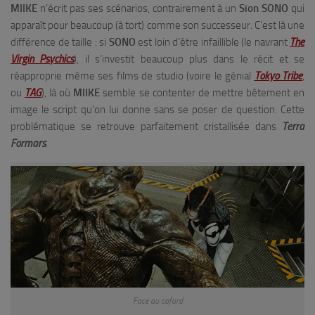
MIIKE
n’écrit pas ses scénarios, contrairement à un
Sion SONO
qui
apparaît pour beaucoup (à tort) comme son successeur. C’est là une
différence de taille : si
SONO
est loin d’être infaillible (le navrant
The
Virgin Psychics
), il s’investit beaucoup plus dans le récit et se
réapproprie même ses films de studio (voire le génial
Tokyo Tribe
,
ou
TAG
), là où
MIIKE
semble se contenter de mettre bêtement en
image le script qu’on lui donne sans se poser de question. Cette
problématique se retrouve parfaitement cristallisée dans
Terra
Formars
.
Face au cafard