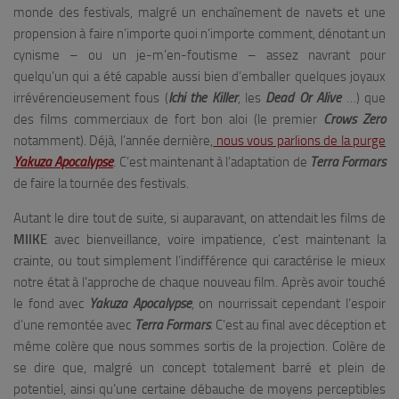
monde des festivals, malgré un enchaînement de navets et une
propension à faire n’importe quoi n’importe comment, dénotant un
cynisme – ou un je-m’en-foutisme – assez navrant pour
quelqu’un qui a été capable aussi bien d’emballer quelques joyaux
irrévérencieusement fous (
Ichi the Killer
, les
Dead Or Alive
…) que
des films commerciaux de fort bon aloi (le premier
Crows Zero
notamment). Déjà, l’année dernière,
nous vous parlions de la purge
Yakuza Apocalypse
. C’est maintenant à l’adaptation de
Terra Formars
de faire la tournée des festivals.
Autant le dire tout de suite, si auparavant, on attendait les films de
MIIKE
avec bienveillance, voire impatience, c’est maintenant la
crainte, ou tout simplement l’indifférence qui caractérise le mieux
notre état à l’approche de chaque nouveau film. Après avoir touché
le fond avec
Yakuza Apocalypse
, on nourrissait cependant l’espoir
d’une remontée avec
Terra Formars
. C’est au final avec déception et
même colère que nous sommes sortis de la projection. Colère de
se dire que, malgré un concept totalement barré et plein de
potentiel, ainsi qu’une certaine débauche de moyens perceptibles