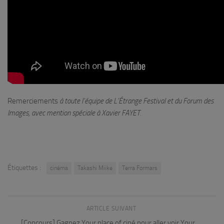
Remerciements
à toute l’équipe de L’Étrange Festival et du Forum des
Images, avec mention spéciale à Xavier FAYET.
Étiquettes :
cinéma
Takashi Miike
Terra Formars
ARTICLE SUIVANT
[Concours] Gagnez Your place of ciné pour aller voir Your