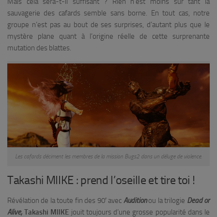
Mais cela sera-t-il suffisant ? Rien n’est moins sur tant la
sauvagerie des cafards semble sans borne. En tout cas, notre
groupe n’est pas au bout de ses surprises, d’autant plus que le
mystère plane quant à l’origine réelle de cette surprenante
mutation des blattes.
Les cafards déciment les membres de la mission Bugs2 dans un déluge de violence.
Takashi MIIKE : prend l’oseille et tire toi !
Révélation de la toute fin des 90′ avec
Audition
ou la trilogie
Dead or
Alive,
Takashi MIIKE
jouit toujours d’une grosse popularité dans le