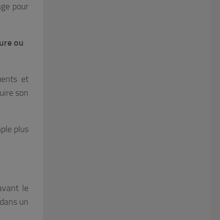
yage pour
ture ou
uents et
duire son
ple plus
avant le
 dans un