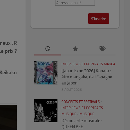
ameux JR
e prix ?
INTERVIEWS ET PORTRAITS MANGA
[Japan Expo 2026] Konata :
 Keikaku
être mangaka, de l’Espagne
au Japon
8 AOÛT 2026
CONCERTS ET FESTIVALS
/
INTERVIEWS ET PORTRAITS
MUSIQUE
/
MUSIQUE
Découverte musicale :
QUEEN BEE