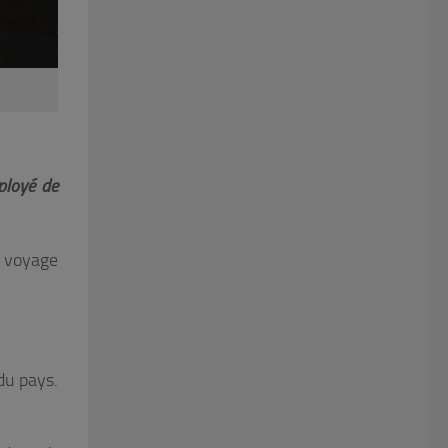
loyé de
e voyage
du pays.