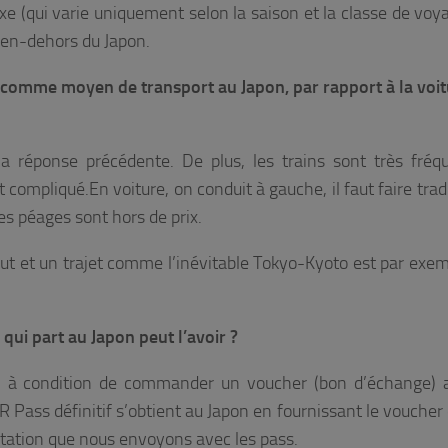
fixe (qui varie uniquement selon la saison et la classe de vo
r en-dehors du Japon.
n comme moyen de transport au Japon, par rapport à la voi
a réponse précédente. De plus, les trains sont très fréq
t compliqué.En voiture, on conduit à gauche, il faut faire tra
les péages sont hors de prix.
rtout et un trajet comme l’inévitable Tokyo-Kyoto est par exem
qui part au Japon peut l’avoir ?
i, à condition de commander un voucher (bon d’échange) 
R Pass définitif s’obtient au Japon en fournissant le voucher
ntation que nous envoyons avec les pass.