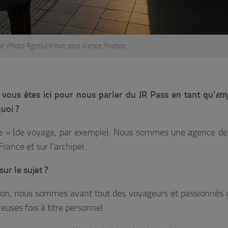
ise. Photo ©getluckman sous licence Pixabay
 vous êtes ici pour nous parler du JR Pass en tant qu’
emp
uoi ?
me » (de voyage, par exemple). Nous sommes une agence d
rance et sur l’archipel.
sur le sujet ?
apon, nous sommes avant tout des voyageurs et passionnés 
euses fois à titre personnel.