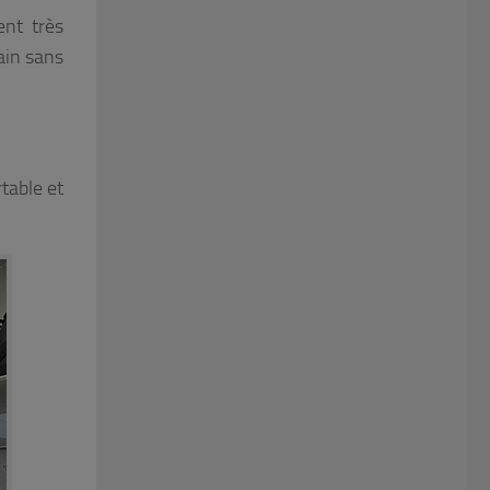
ent très
ain sans
rtable et