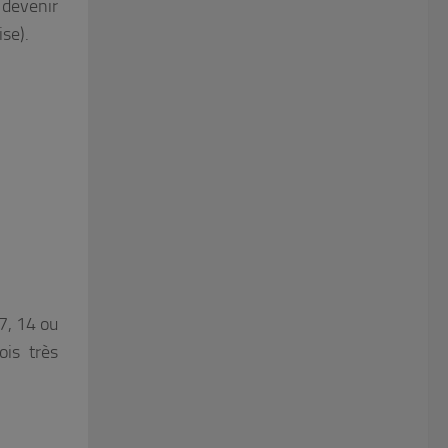
devenir
ise).
 7, 14 ou
ois très