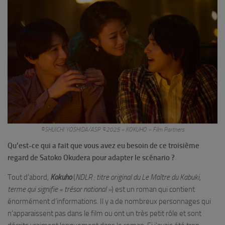
©SHUICHI YOSHIDA/ASP ©2025 « KOKUHO » Film Partners
Qu’est-ce qui a fait que vous avez eu besoin de ce troisième
regard de Satoko Okudera pour adapter le scénario ?
Tout d’abord,
Kokuho
(
NDLR : titre original du Le Maître du Kabuki,
terme qui signifie « trésor national »
) est un roman qui contient
énormément d’informations. Il y a de nombreux personnages qui
n’apparaissent pas dans le film ou ont un très petit rôle et sont