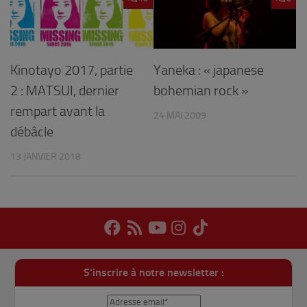
Kinotayo 2017, partie
Yaneka : « japanese
2 : MATSUI, dernier
bohemian rock »
rempart avant la
24 MAI 2009
débâcle
13 JANVIER 2018
S'inscrire à notre newsletter :