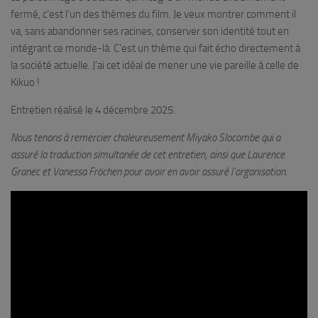
fermé, c’est l’un des thèmes du film. Je veux montrer comment il
va, sans abandonner ses racines, conserver son identité tout en
intégrant ce monde-là. C’est un thème qui fait écho directement à
la société actuelle. J’ai cet idéal de mener une vie pareille à celle de
Kikuo !
Entretien réalisé le 4 décembre 2025.
Nous tenons à remercier chaleureusement Miyako Slocombe qui a
assuré la traduction simultanée de cet entretien, ainsi que Laurence
Granec et Vanessa Fröchen pour avoir en avoir assuré l’organisation.