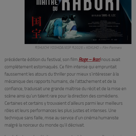
©SHUICHI YOSHIDA/ASP ©2025 « KOKUHO » Film Partners
précédente édition du festival, son film
Rage – Ikari
nous avait
complètement estomaqués. Ce film intense qui empruntait
faussement les atours du thriller pour mieux s’intéresser à la
mécanique des rapports humains, de l’attachement et de la
confiance, traduisait une grande maîtrise du récit et de la mise en
scène ainsi qu’un talent rare pour la direction des comédiens.
Certaines et certains y trouvaient d’ailleurs parmi leur meilleurs
rôles et leurs performances les plus justes et intenses. Une
technique sans faille, mise au service d’un cinéma humaniste
malgré la noirceur du monde qu’il décrivait.