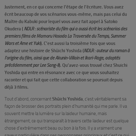
Justement, en ce qui concerne l’étape de l’écriture. Vous avez
écrit beaucoup de vos scénarios vous-même, mais pas celui du
Maître du Kabuki pour lequel vous avez fait appel à Satoko
Okudera (
NDLR : scénariste du film qui a aussi écrit les scénarios des
premiers films de Mamoru Hosoda La Traversée du Temps, Summer
Wars et Ame et Yuki
). C’est aussi la troisième fois que vous
adaptez une histoire de Shûichi Yoshida (
NDLR : auteur du roman à
l’origine du film, ainsi que de Akunin-Villain et Ikari-Rage, adaptés
précédemment par Lee Sang-Il
). Qu’avez-vous trouvé chez Shuichi
Yoshida qui entre en résonance avec ce que vous souhaitez
raconter et qui fait que cette collaboration se poursuit depuis
déjà 3 films.
Tout d’abord, concernant
Shûichi Yoshida
, c’est véritablement sa
façon de brosser des portraits plein d’humanité qui me parle. Il va
souvent mettre la lumière sur la laideur humaine, mais
étrangement, ce qui transparaît à travers cette laideur est quelque
chose d’extrêmement beau ou bon à la fois. Il y a vraiment une
saveur particulière dans ses personnages principaux et c’est ce qui