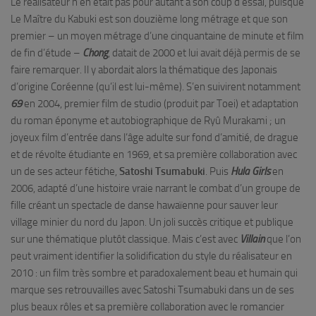
Le réalisateur n’en était pas pour autant à son coup d’essai, puisque
Le Maître du Kabuki est son douzième long métrage et que son
premier – un moyen métrage d’une cinquantaine de minute et film
de fin d’étude –
Chong
, datait de 2000 et lui avait déjà permis de se
faire remarquer. Il y abordait alors la thématique des Japonais
d’origine Coréenne (qu’il est lui-même). S’en suivirent notamment
69
en 2004, premier film de studio (produit par Toei) et adaptation
du roman éponyme et autobiographique de Ryû Murakami ; un
joyeux film d’entrée dans l’âge adulte sur fond d’amitié, de drague
et de révolte étudiante en 1969, et sa première collaboration avec
un de ses acteur fétiche,
Satoshi Tsumabuki
. Puis
Hula Girls
en
2006, adapté d’une histoire vraie narrant le combat d’un groupe de
fille créant un spectacle de danse hawaïenne pour sauver leur
village minier du nord du Japon. Un joli succès critique et publique
sur une thématique plutôt classique. Mais c’est avec
Villain
que l’on
peut vraiment identifier la solidification du style du réalisateur en
2010 : un film très sombre et paradoxalement beau et humain qui
marque ses retrouvailles avec Satoshi Tsumabuki dans un de ses
plus beaux rôles et sa première collaboration avec le romancier