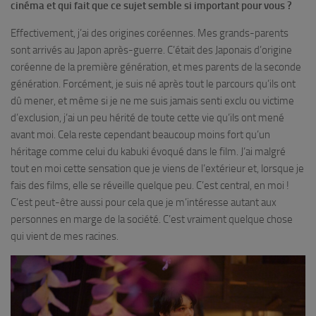
cinéma et qui fait que ce sujet semble si important pour vous ?
Effectivement, j’ai des origines coréennes. Mes grands-parents
sont arrivés au Japon après-guerre. C’était des Japonais d’origine
coréenne de la première génération, et mes parents de la seconde
génération. Forcément, je suis né après tout le parcours qu’ils ont
dû mener, et même si je ne me suis jamais senti exclu ou victime
d’exclusion, j’ai un peu hérité de toute cette vie qu’ils ont mené
avant moi. Cela reste cependant beaucoup moins fort qu’un
héritage comme celui du kabuki évoqué dans le film. J’ai malgré
tout en moi cette sensation que je viens de l’extérieur et, lorsque je
fais des films, elle se réveille quelque peu. C’est central, en moi !
C’est peut-être aussi pour cela que je m’intéresse autant aux
personnes en marge de la société. C’est vraiment quelque chose
qui vient de mes racines.