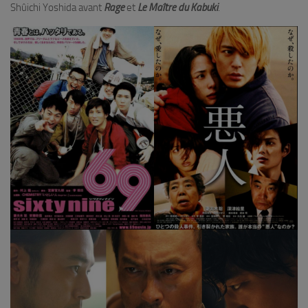
Shûichi Yoshida avant
Rage
et
Le Maître du Kabuki
.