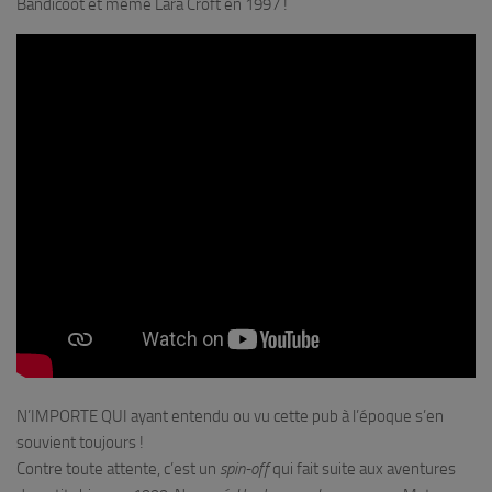
Bandicoot et même Lara Croft en 1997 !
N’IMPORTE QUI ayant entendu ou vu cette pub à l’époque s’en
souvient toujours !
Contre toute attente, c’est un
spin-off
qui fait suite aux aventures