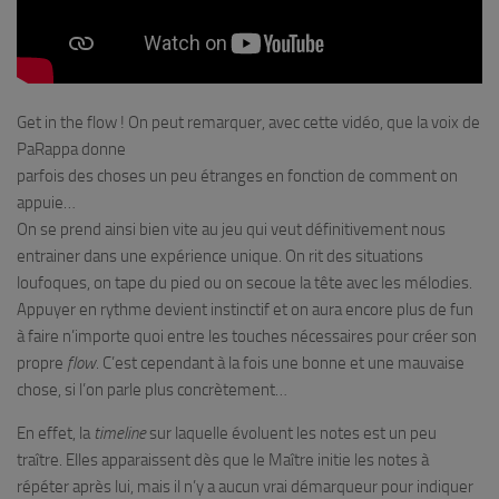
Get in the flow ! On peut remarquer, avec cette vidéo, que la voix de
PaRappa donne
parfois des choses un peu étranges en fonction de comment on
appuie…
On se prend ainsi bien vite au jeu qui veut définitivement nous
entrainer dans une expérience unique. On rit des situations
loufoques, on tape du pied ou on secoue la tête avec les mélodies.
Appuyer en rythme devient instinctif et on aura encore plus de fun
à faire n’importe quoi entre les touches nécessaires pour créer son
propre
flow
. C’est cependant à la fois une bonne et une mauvaise
chose, si l’on parle plus concrètement…
En effet, la
timeline
sur laquelle évoluent les notes est un peu
traître. Elles apparaissent dès que le Maître initie les notes à
répéter après lui, mais il n’y a aucun vrai démarqueur pour indiquer