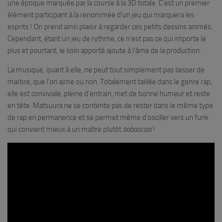
une époque marquée par la course à la 3D totale. C’est un premier
élément participant à la renommée d’un jeu qui marquera les
esprits ! On prend ainsi plaisir à regarder ces petits dessins animés.
Cependant, étant un jeu de rythme, ce n’est pas ce qui importe le
plus et pourtant, le soin apporté ajoute à l’âme de la production.
La musique, quant à elle, ne peut tout simplement pas laisser de
marbre, que l’on aime ou non. Totalement taillée dans le genre rap,
elle est conviviale, pleine d’entrain, met de bonne humeur et reste
en tête. Matsuura ne se contente pas de rester dans le même type
de rap en permanence et se permet même d’osciller vers un funk
qui convient mieux à un maître plutôt
babaocool
!