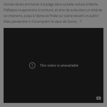
monde de les emmener à la plage dans sa belle voiture brillante,
PaRappa ira apprendre à conduire, et ainsi de suite dans un total de
six chansons, jusqu’à l’épreuve finale sur scène devant un public !
Mais parviendra-t-il à conquérir le cœur de Sunny… ?