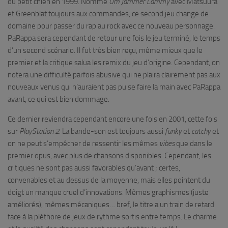
du petit chien en 1999. Nommé
Um Jammer Lammy
avec Matsuura
et Greenblat toujours aux commandes, ce second jeu change de
domaine pour passer du rap au rock avec ce nouveau personnage.
PaRappa sera cependant de retour une fois le jeu terminé, le temps
d’un second scénario. Il fut très bien reçu, même mieux que le
premier et la critique salua les remix du jeu d’origine. Cependant, on
notera une difficulté parfois abusive qui ne plaira clairement pas aux
nouveaux venus qui n’auraient pas pu se faire la main avec PaRappa
avant, ce qui est bien dommage.
Ce dernier reviendra cependant encore une fois en 2001, cette fois
sur
PlayStation 2
. La bande-son est toujours aussi
funky
et
catchy
et
on ne peut s’empêcher de ressentir les mêmes
vibes
que dans le
premier opus, avec plus de chansons disponibles. Cependant, les
critiques ne sont pas aussi favorables qu’avant ; certes,
convenables et au dessus de la moyenne, mais elles pointent du
doigt un manque cruel d’innovations. Mêmes graphismes (juste
améliorés), mêmes mécaniques… bref, le titre a un train de retard
face à la pléthore de jeux de rythme sortis entre temps. Le charme