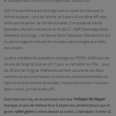
et la qualité des chansons sont cependant toujours là !
2001 transportera le personnage vers un autre domaine par la
même occasion : celui de l’anime, au travers d’une série diffusée
entre avril et janvier de l’année suivante. Composée de trente
épisodes, elle est produite par le studio J.C. Staff (
Azumanga Daioh
,
DanMachi
,
Excel Saga
…) et Warner Bros Television. Elle étend le
lore
du personnage en incluant de nouveaux personnages aux cotés
des anciens.
La série s’arrêtera là, excepté un portage sur
PSP
fin 2006 pour les
dix ans de l’original, puis en 2017 pour un remaster sur PS4… pour
les 20 ans de l’original. Malheureusement, aucune de ces deux
versions ne sera à sa hauteur et la licence, pourtant prometteuse,
digne d’un phénomène de société, n’ira jamais plus loin. Il aura eu
beau y croire, ça n’aura pas suffi…
Dans tous les cas, on ne peut pas nier que
PaRappa the Rapper
manque un peu de finition face à toutes les améliorations que le
genre
rythm game
a connu depuis sa sortie. Cependant, il reste LE