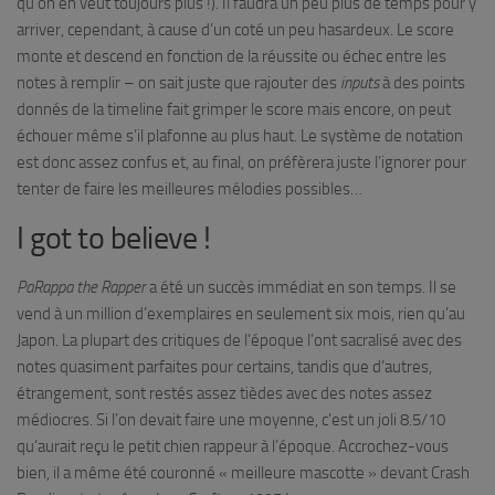
qu’on en veut toujours plus !). Il faudra un peu plus de temps pour y
arriver, cependant, à cause d’un coté un peu hasardeux. Le score
monte et descend en fonction de la réussite ou échec entre les
notes à remplir – on sait juste que rajouter des
inputs
à des points
donnés de la timeline fait grimper le score mais encore, on peut
échouer même s’il plafonne au plus haut. Le système de notation
est donc assez confus et, au final, on préfèrera juste l’ignorer pour
tenter de faire les meilleures mélodies possibles…
I got to believe !
PaRappa the
Rapper
a été un succès immédiat en son temps. Il se
vend à un million d’exemplaires en seulement six mois, rien qu’au
Japon. La plupart des critiques de l’époque l’ont sacralisé avec des
notes quasiment parfaites pour certains, tandis que d’autres,
étrangement, sont restés assez tièdes avec des notes assez
médiocres. Si l’on devait faire une moyenne, c’est un joli 8.5/10
qu’aurait reçu le petit chien rappeur à l’époque. Accrochez-vous
bien, il a même été couronné « meilleure mascotte » devant Crash