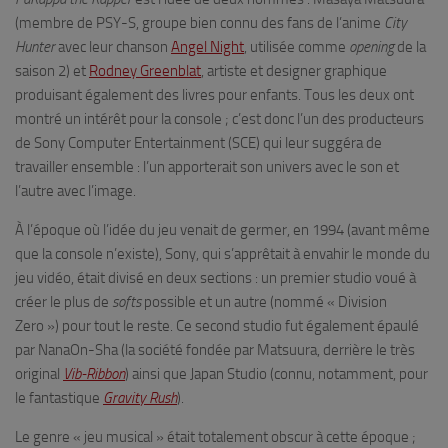
(membre de PSY-S, groupe bien connu des fans de l’anime
City
Hunter
avec leur chanson
Angel Night
, utilisée comme
opening
de la
saison 2) et
Rodney Greenblat
, artiste et designer graphique
produisant également des livres pour enfants. Tous les deux ont
montré un intérêt pour la console ; c’est donc l’un des producteurs
de Sony Computer Entertainment (SCE) qui leur suggéra de
travailler ensemble : l’un apporterait son univers avec le son et
l’autre avec l’image.
À l’époque où l’idée du jeu venait de germer, en 1994 (avant même
que la console n’existe), Sony, qui s’apprêtait à envahir le monde du
jeu vidéo, était divisé en deux sections : un premier studio voué à
créer le plus de
softs
possible et un autre (nommé « Division
Zero ») pour tout le reste. Ce second studio fut également épaulé
par NanaOn-Sha (la société fondée par Matsuura, derrière le très
original
Vib-Ribbon
) ainsi que Japan Studio (connu, notamment, pour
le fantastique
Gravity Rush
).
Le genre « jeu musical » était totalement obscur à cette époque ;