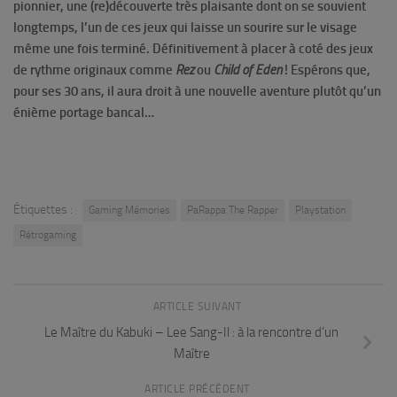
pionnier, une (re)découverte très plaisante dont on se souvient
longtemps, l’un de ces jeux qui laisse un sourire sur le visage
même une fois terminé. Définitivement à placer à coté des jeux
de rythme originaux comme
Rez
ou
Child of Eden
! Espérons que,
pour ses 30 ans, il aura droit à une nouvelle aventure plutôt qu’un
énième portage bancal…
Étiquettes :
Gaming Mémories
PaRappa The Rapper
Playstation
Rétrogaming
ARTICLE SUIVANT
Le Maître du Kabuki – Lee Sang-Il : à la rencontre d’un
Maître
ARTICLE PRÉCÉDENT