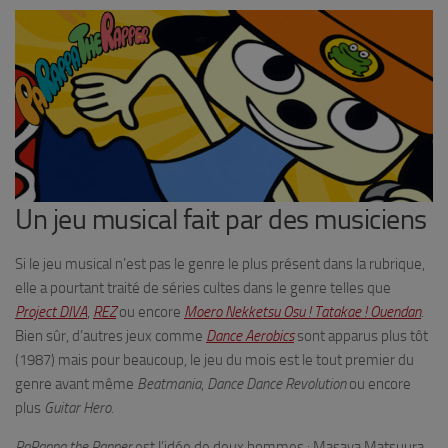
Un jeu musical fait par des musiciens
Si le jeu musical n’est pas le genre le plus présent dans la rubrique,
elle a pourtant traité de séries cultes dans le genre telles que
Project DIVA
,
REZ
ou encore
Moero Nekketsu Osu ! Tatakae ! Ouendan
.
Bien sûr, d’autres jeux comme
Dance Aerobics
sont apparus plus tôt
(1987) mais pour beaucoup, le jeu du mois est le tout premier du
genre avant même
Beatmania
,
Dance Dance Revolution
ou encore
plus
Guitar Hero.
PaRappa the Rapper
est l’idée de deux hommes : Masaya Matsuura