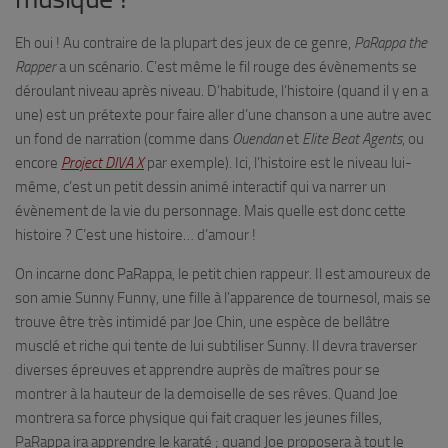
Eh oui ! Au contraire de la plupart des jeux de ce genre,
PaRappa
the
Rapper
a un scénario. C’est même le fil rouge des évènements se
déroulant niveau après niveau. D’habitude, l’histoire (quand il y en a
une) est un prétexte pour faire aller d’une chanson a une autre avec
un fond de narration (comme dans
Ouendan
et
Elite Beat Agents
, ou
encore
Project DIVA X
par exemple). Ici, l’histoire est le niveau lui-
même, c’est un petit dessin animé interactif qui va narrer un
évènement de la vie du personnage. Mais quelle est donc cette
histoire ? C’est une histoire… d’amour !
On incarne donc PaRappa, le petit chien rappeur. Il est amoureux de
son amie Sunny Funny, une fille à l’apparence de tournesol, mais se
trouve être très intimidé par Joe Chin, une espèce de bellâtre
musclé et riche qui tente de lui subtiliser Sunny. Il devra traverser
diverses épreuves et apprendre auprès de maîtres pour se
montrer à la hauteur de la demoiselle de ses rêves. Quand Joe
montrera sa force physique qui fait craquer les jeunes filles,
PaRappa ira apprendre le karaté ; quand Joe proposera à tout le