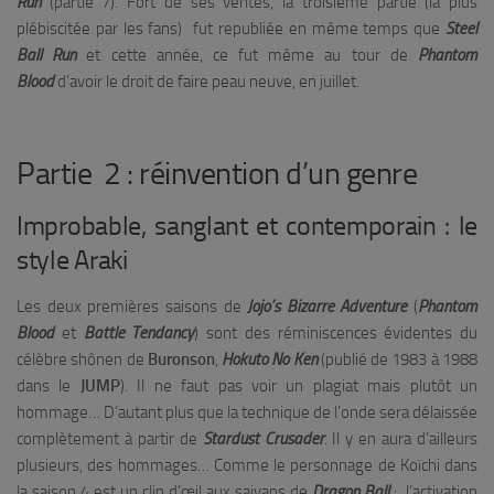
Run
(partie 7). Fort de ses ventes, la troisième partie (la plus
plébiscitée par les fans) fut republiée en même temps que
Steel
Ball Run
et cette année, ce fut même au tour de
Phantom
Blood
d’avoir le droit de faire peau neuve, en juillet.
Partie 2 : réinvention d’un genre
Improbable, sanglant et contemporain : le
style Araki
Les deux premières saisons de
Jojo’s Bizarre Adventure
(
Phantom
Blood
et
Battle Tendancy
) sont des réminiscences évidentes du
célèbre shônen de
Buronson
,
Hokuto No Ken
(publié de 1983 à 1988
dans le
JUMP
). Il ne faut pas voir un plagiat mais plutôt un
hommage… D’autant plus que la technique de l’onde sera délaissée
complètement à partir de
Stardust Crusader
. Il y en aura d’ailleurs
plusieurs, des hommages… Comme le personnage de Koïchi dans
la saison 4 est un clin d’œil aux saiyans de
Dragon Ball
: l’activation