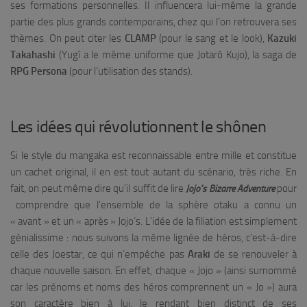
ses formations personnelles. Il influencera lui-même la grande
partie des plus grands contemporains, chez qui l’on retrouvera ses
thèmes. On peut citer les
CLAMP
(pour le sang et le look),
Kazuki
Takahashi
(Yugî a le même uniforme que Jotarô Kujo), la saga de
RPG Persona
(pour l’utilisation des stands).
Les idées qui révolutionnent le shônen
Si le style du mangaka est reconnaissable entre mille et constitue
un cachet original, il en est tout autant du scénario, très riche. En
fait, on peut même dire qu’il suffit de lire
pour
Jojo’s Bizarre Adventure
comprendre que l’ensemble de la sphère otaku a connu un
« avant » et un « après » Jojo’s. L’idée de la filiation est simplement
génialissime : nous suivons la même lignée de héros, c’est-à-dire
celle des Joestar, ce qui n’empêche pas
Araki
de se renouveler à
chaque nouvelle saison. En effet, chaque « Jojo » (ainsi surnommé
car les prénoms et noms des héros comprennent un « Jo ») aura
son caractère bien à lui, le rendant bien distinct de ses