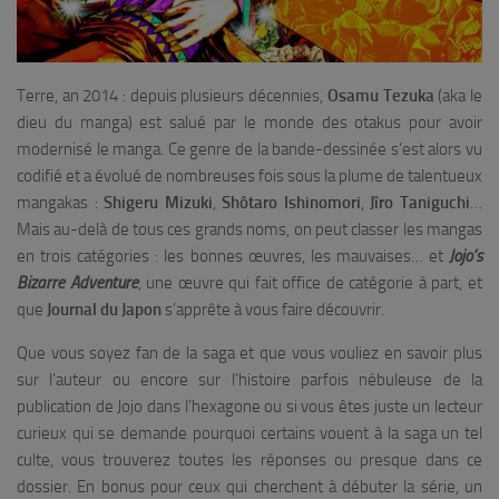
Terre, an 2014 : depuis plusieurs décennies,
Osamu Tezuka
(aka le
dieu du manga) est salué par le monde des otakus pour avoir
modernisé le manga. Ce genre de la bande-dessinée s’est alors vu
codifié et a évolué de nombreuses fois sous la plume de talentueux
mangakas :
Shigeru Mizuki
,
Shôtaro Ishinomori
,
Jîro Taniguchi
…
Mais au-delà de tous ces grands noms, on peut classer les mangas
en trois catégories : les bonnes œuvres, les mauvaises… et
Jojo’s
Bizarre Adventure
, une œuvre qui fait office de catégorie à part, et
que
Journal du Japon
s’apprête à vous faire découvrir.
Que vous soyez fan de la saga et que vous vouliez en savoir plus
sur l’auteur ou encore sur l’histoire parfois nébuleuse de la
publication de Jojo dans l’hexagone ou si vous êtes juste un lecteur
curieux qui se demande pourquoi certains vouent à la saga un tel
culte, vous trouverez toutes les réponses ou presque dans ce
dossier. En bonus pour ceux qui cherchent à débuter la série, un