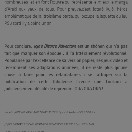
nombreuses et en font l’œuvre qui représente le mieux le manga
d’Araki aux yeux de tous. Pour preuve,c’est Jotarô Kujô, héros
emblématique de la troisième partie, qui occupe la jaquette du jeu
PS3 sorti il y a peine un an.
Pour conclure,
Jojo’s Bizarre Adventure
est un shônen qui n’a pas
fait que marquer son époque : il l’a littéralement révolutionné.
Popularisé par l’excellence de sa version papier, ses jeux vidéo et
récemment ses adaptations animées, il ne reste plus qu’une
chose à faire pour les retardataires : se rattraper sur la
publication de cette fabuleuse licence que Tonkam a
judicieusement décidé de reprendre. ORA ORA ORA !
Visuels : JOJO’S BIZARRE ADVENTURE © 1986 by Hirohiko Araki/SHUEISHA Inc.
JOJO’S BIZARRE ADVENTURE PART 6 STONE OCEAN © 1999 by LUCKY LAND