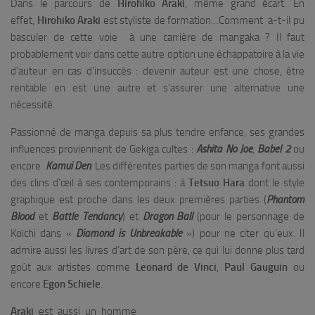
Dans le parcours de
Hirohiko Araki
, même grand écart. En
effet,
Hirohiko Araki
est styliste de formation…Comment a-t-il pu
basculer de cette voie à une carrière de mangaka ? Il faut
probablement voir dans cette autre option une échappatoire à la vie
d’auteur en cas d’insuccès : devenir auteur est une chose, être
rentable en est une autre et s’assurer une alternative une
nécessité.
Passionné de manga depuis sa plus tendre enfance, ses grandes
influences proviennent de Gekiga cultes :
Ashita No Joe
,
Babel 2
ou
encore
Kamui Den
. Les différentes parties de son manga font aussi
des clins d’œil à ses contemporains : à
Tetsuo Hara
dont le style
graphique est proche dans les deux premières parties (
Phantom
Blood
et
Battle Tendancy
) et
Dragon Ball
(pour le personnage de
Koïchi dans «
Diamond is Unbreakable
») pour ne citer qu’eux. Il
admire aussi les livres d’art de son père, ce qui lui donne plus tard
goût aux artistes comme
Leonard de Vinci
,
Paul Gauguin
ou
encore
Egon Schiele
.
Araki
est aussi un homme