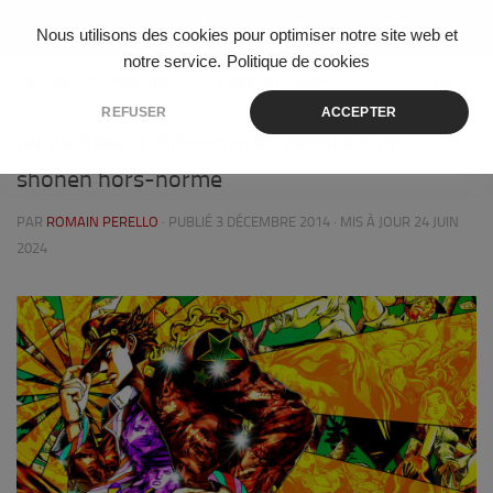
Skip to content
Nous utilisons des cookies pour optimiser notre site web et
notre service.
Politique de cookies
CRITIQUE, THÉMATIQUE ET DÉCOUVERTE MANGA
12
REFUSER
ACCEPTER
Jojo’s Bizarre Adventure, histoire d’un
shônen hors-norme
PAR
ROMAIN PERELLO
· PUBLIÉ
3 DÉCEMBRE 2014
· MIS À JOUR
24 JUIN
2024