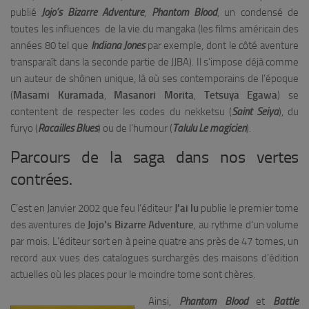
publié
Jojo’s Bizarre Adventure
,
Phantom Blood
, un condensé de
toutes les influences de la vie du mangaka (les films américain des
années 80 tel que
Indiana Jones
par exemple, dont le côté aventure
transparaît dans la seconde partie de JJBA). Il s’impose déjà comme
un auteur de shônen unique, là où ses contemporains de l’époque
(
Masami Kuramada
,
Masanori Morita
,
Tetsuya Egawa
) se
contentent de respecter les codes du nekketsu (
Saint Seiya
), du
furyo (
Racailles Blues
) ou de l’humour (
Talulu Le magicien
).
Parcours de la saga dans nos vertes
contrées.
C’est en Janvier 2002 que feu l’éditeur
J’ai lu
publie le premier tome
des aventures de
Jojo’s Bizarre Adventure
, au rythme d’un volume
par mois. L’éditeur sort en à peine quatre ans près de 47 tomes, un
record aux vues des catalogues surchargés des maisons d’édition
actuelles où les places pour le moindre tome sont chères.
Ainsi,
Phantom Blood
et
Battle