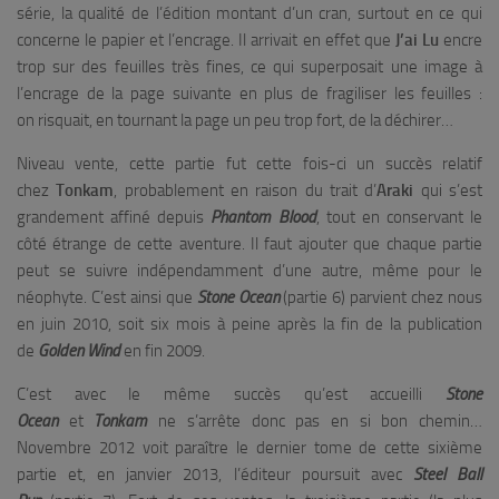
série, la qualité de l’édition montant d’un cran, surtout en ce qui
concerne le papier et l’encrage. Il arrivait en effet que
J’ai Lu
encre
trop sur des feuilles très fines, ce qui superposait une image à
l’encrage de la page suivante en plus de fragiliser les feuilles :
on risquait, en tournant la page un peu trop fort, de la déchirer…
Niveau vente, cette partie fut cette fois-ci un succès relatif
chez
Tonkam
, probablement en raison du trait d’
Araki
qui s’est
grandement affiné depuis
Phantom Blood
, tout en conservant le
côté étrange de cette aventure. Il faut ajouter que chaque partie
peut se suivre indépendamment d’une autre, même pour le
néophyte. C’est ainsi que
Stone Ocean
(partie 6) parvient chez nous
en juin 2010, soit six mois à peine après la fin de la publication
de
Golden Wind
en fin 2009.
C’est avec le même succès qu’est accueilli
Stone
Ocean
et
Tonkam
ne s’arrête donc pas en si bon chemin…
Novembre 2012 voit paraître le dernier tome de cette sixième
partie et, en janvier 2013, l’éditeur poursuit avec
Steel Ball