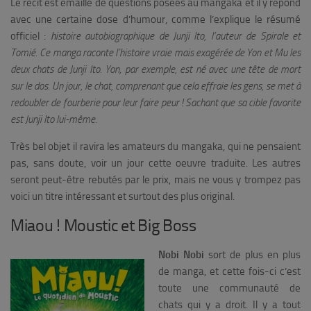
Le récit est émaillé de questions posées au mangaka et il y répond
avec une certaine dose d’humour, comme l’explique le résumé
officiel :
h
istoire autobiographique de Junji Ito, l’auteur de Spirale et
Tomié. Ce manga raconte l’histoire vraie mais exagérée de Yon et Mu les
deux chats de Junji Ito. Yon, par exemple, est né avec une tête de mort
sur le dos. Un jour, le chat, comprenant que cela effraie les gens, se met à
redoubler de fourberie
pour leur faire peur ! Sachant que sa cible favorite
est Junji Ito lui-même.
Très bel objet il ravira les amateurs du mangaka, qui ne pensaient
pas, sans doute, voir un jour cette oeuvre traduite. Les autres
seront peut-être rebutés par le prix, mais ne vous y trompez pas
voici un titre intéressant et surtout des plus original.
Miaou ! Moustic et Big Boss
Nobi Nobi
sort de plus en plus
de manga, et cette fois-ci c’est
toute une communauté de
chats qui y a droit. Il y a tout