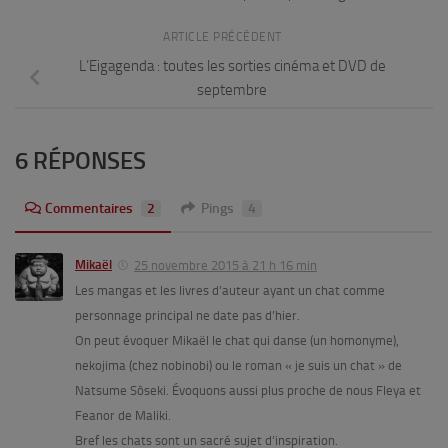
ARTICLE PRÉCÉDENT
L’Eigagenda : toutes les sorties cinéma et DVD de
septembre
6 RÉPONSES
Commentaires
2
Pings
4
Mikaël
25 novembre 2015 à 21 h 16 min
Les mangas et les livres d’auteur ayant un chat comme
personnage principal ne date pas d’hier.
On peut évoquer Mikaël le chat qui danse (un homonyme),
nekojima (chez nobinobi) ou le roman « je suis un chat » de
Natsume Sôseki. Évoquons aussi plus proche de nous Fleya et
Feanor de Maliki.
Bref les chats sont un sacré sujet d’inspiration.