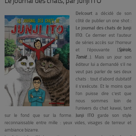
Le journal des chats, par Junji ITO
Delcourt
a décidé de son
côté de publier un one shot :
Le journal des chats de Junji
ITO
. Ce dernier est l’auteur
de séries accès sur l’horreur
et l’épouvante (
Spirale,
Tomié
…)
. Mais un jour son
éditeur lui a demandé s’il ne
veut pas parler de ses deux
chats : tout d’abord dubitatif
il s’exécute. Et le moins que
l’on puisse dire c’est que
nous sommes loin de
l’univers du chat kawai, tant
sur le fond que sur la forme.
Junji ITO
garde son style
reconnaissable entre mille : yeux vides, visages de terreur et
ambiance bizarre.