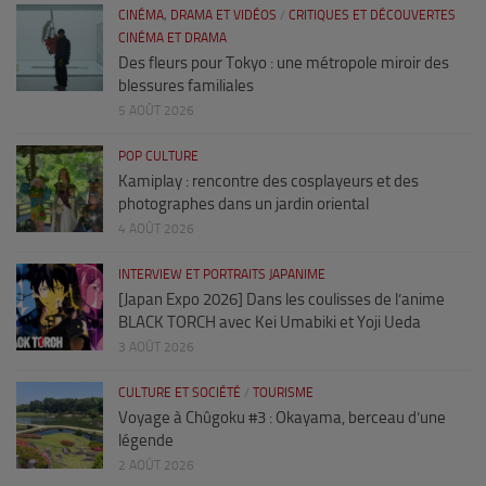
CINÉMA, DRAMA ET VIDÉOS
/
CRITIQUES ET DÉCOUVERTES
CINÉMA ET DRAMA
Des fleurs pour Tokyo : une métropole miroir des
blessures familiales
5 AOÛT 2026
POP CULTURE
Kamiplay : rencontre des cosplayeurs et des
photographes dans un jardin oriental
4 AOÛT 2026
INTERVIEW ET PORTRAITS JAPANIME
[Japan Expo 2026] Dans les coulisses de l’anime
BLACK TORCH avec Kei Umabiki et Yoji Ueda
3 AOÛT 2026
CULTURE ET SOCIÉTÉ
/
TOURISME
Voyage à Chûgoku #3 : Okayama, berceau d’une
légende
2 AOÛT 2026