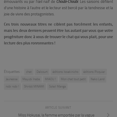
émouvants vu par l’œil naïf de
Choubi-Choubi
. Les saisons défilent
d’une histoire à l’autre et le lecteur est bercé par la tendresse et la
joie de vivre des protagonistes.
Ces trois nouveaux titres ne ciblent pas forcément les enfants,
mais les deux derniers peuvent être lus autant par vous que votre
progéniture donc à vous de trouver le chat qui vous plait, pour une
lecture des plus ronronnantes !
Étiquettes :
chat
Delcourt
éditions Issekinicho
éditions Picquier
Jeunesse
Mayubi Inaba
MIAOU !
Mon chat tout petit
Neko Land
nobi nobi !
Shinbô MINAMI
Soleil Manga
ARTICLE SUIVANT
Miss Hokusai, la femme emportée par la vague