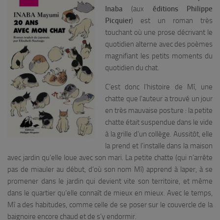
Inaba
(aux
éditions Philippe
Picquier
) est un roman très
touchant où une prose décrivant le
quotidien alterne avec des poèmes
magnifiant les petits moments du
quotidien du chat.
C’est donc l’histoire de Mî, une
chatte que l’auteur a trouvé un jour
en très mauvaise posture : la petite
chatte était suspendue dans le vide
à la grille d’un collège. Aussitôt, elle
la prend et l’installe dans la maison
avec jardin qu’elle loue avec son mari. La petite chatte (qui n’arrête
pas de miauler au début, d’où son nom Mî) apprend à laper, à se
promener dans le jardin qui devient vite son territoire, et même
dans le quartier qu’elle connaît de mieux en mieux. Avec le temps,
Mî a des habitudes, comme celle de se poser sur le couvercle de la
baignoire encore chaud et de s’y endormir.