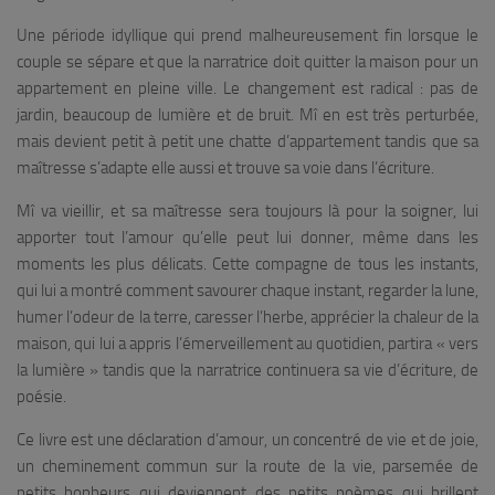
Une période idyllique qui prend malheureusement fin lorsque le
couple se sépare et que la narratrice doit quitter la maison pour un
appartement en pleine ville. Le changement est radical : pas de
jardin, beaucoup de lumière et de bruit. Mî en est très perturbée,
mais devient petit à petit une chatte d’appartement tandis que sa
maîtresse s’adapte elle aussi et trouve sa voie dans l’écriture.
Mî va vieillir, et sa maîtresse sera toujours là pour la soigner, lui
apporter tout l’amour qu’elle peut lui donner, même dans les
moments les plus délicats. Cette compagne de tous les instants,
qui lui a montré comment savourer chaque instant, regarder la lune,
humer l’odeur de la terre, caresser l’herbe, apprécier la chaleur de la
maison, qui lui a appris l’émerveillement au quotidien, partira « vers
la lumière » tandis que la narratrice continuera sa vie d’écriture, de
poésie.
Ce livre est une déclaration d’amour, un concentré de vie et de joie,
un cheminement commun sur la route de la vie, parsemée de
petits bonheurs qui deviennent des petits poèmes qui brillent