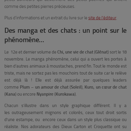
comme des petites pierres précieuses.
Plus d’informations et un extrait du livre sur le
site de l’éditeur
.
Des manga et des chats : un point sur le
phénomène…
Le 12
e
et dernier volume de
Chi, une vie de chat
(
Glénat
) sort le 18
novembre. Le manga phénomène, celui qui a ouvert les portes à
bien d’autres animaux à moustaches, prend fin. Tout le monde est
triste, mais ne sortez pas les mouchoirs tout de suite car le relève
est déjà là ! Elle est déjà assurée par quelques leaders
comme
Plum – un amour de chat
(
Soleil
),
Kuro, un cœur de chat
(
Kana
) ou encore
Nyanpire
(
Kurokawa
).
Chacun s’illustre dans un style graphique différent. Il y a
les outrageusement mignons et colorés, ceux tout droit sortis
d’une estampe, ou encore ceux dans un style plus classique ou
réaliste. Nos adorateurs des Dieux Carton et Croquette ont su