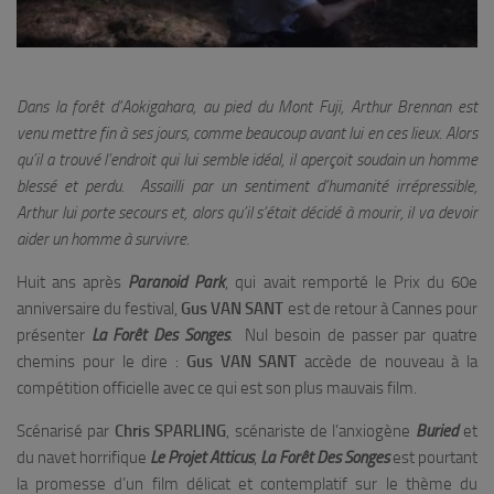
Dans la forêt d’Aokigahara, au pied du Mont Fuji, Arthur Brennan est
venu mettre fin à ses jours, comme beaucoup avant lui en ces lieux. Alors
qu’il a trouvé l’endroit qui lui semble idéal, il aperçoit soudain un homme
blessé et perdu. Assailli par un sentiment d’humanité irrépressible,
Arthur lui porte secours et, alors qu’il s’était décidé à mourir, il va devoir
aider un homme à survivre.
Huit ans après
Paranoid Park
, qui avait remporté le Prix du 60e
anniversaire du festival,
Gus VAN SANT
est de retour à Cannes pour
présenter
La Forêt Des Songes
. Nul besoin de passer par quatre
chemins pour le dire :
Gus VAN SANT
accède de nouveau à la
compétition officielle avec ce qui est son plus mauvais film.
Scénarisé par
Chris SPARLING
, scénariste de l’anxiogène
Buried
et
du navet horrifique
Le Projet Atticus
,
La Forêt Des Songes
est pourtant
la promesse d’un film délicat et contemplatif sur le thème du