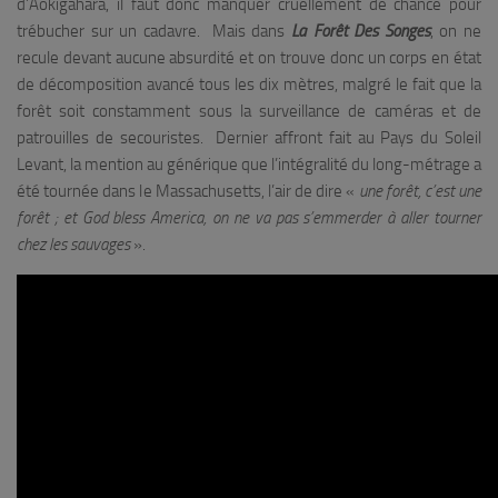
d’Aokigahara, il faut donc manquer cruellement de chance pour
trébucher sur un cadavre. Mais dans
La Forêt Des Songes
, on ne
recule devant aucune absurdité et on trouve donc un corps en état
de décomposition avancé tous les dix mètres, malgré le fait que la
forêt soit constamment sous la surveillance de caméras et de
patrouilles de secouristes. Dernier affront fait au Pays du Soleil
Levant, la mention au générique que l’intégralité du long-métrage a
été tournée dans le Massachusetts, l’air de dire «
une forêt, c’est une
forêt ; et God bless America, on ne va pas s’emmerder à aller tourner
chez les sauvages
».