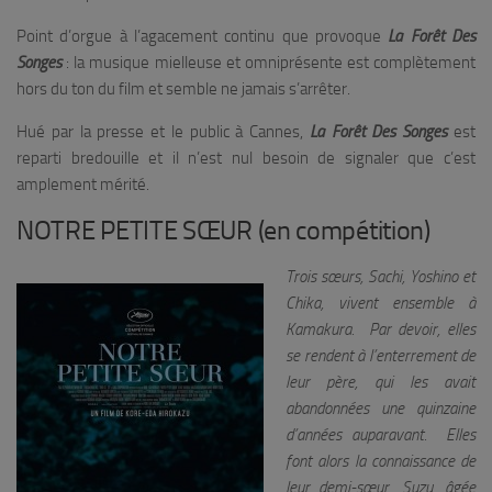
Point d’orgue à l’agacement continu que provoque
La Forêt Des
Songes
: la musique mielleuse et omniprésente est complètement
hors du ton du film et semble ne jamais s’arrêter.
Hué par la presse et le public à Cannes,
La Forêt Des Songes
est
reparti bredouille et il n’est nul besoin de signaler que c’est
amplement mérité.
NOTRE PETITE SŒUR (en compétition)
Trois sœurs, Sachi, Yoshino et
Chika, vivent ensemble à
Kamakura. Par devoir, elles
se rendent à l’enterrement de
leur père, qui les avait
abandonnées une quinzaine
d’années auparavant. Elles
font alors la connaissance de
leur demi-sœur, Suzu, âgée