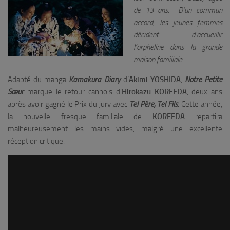
de 13 ans. D’un commun
accord, les jeunes femmes
décident d’accueillir
l’orpheline dans la grande
maison familiale.
Adapté du manga
Kamakura Diary
d’
Akimi YOSHIDA
,
Notre Petite
Sœur
marque le retour cannois d’
Hirokazu KOREEDA
, deux ans
après avoir gagné le Prix du jury avec
Tel Père, Tel Fils
. Cette année,
la nouvelle fresque familiale de
KOREEDA
repartira
malheureusement les mains vides, malgré une excellente
réception critique.