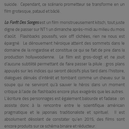
suicide. Cependant, ce scénario prometteur se transforme en un
film grotesque, pataud et bâclé.
La Forêt Des Songes
est un film monstrueusement kitsch, tout juste
digne de passer sur NT1 un dimanche après-midi au milieu du mois
d’août. Flashbacks poussifs, voix off clichées, rien ne nous est
épargné. Le dénouement héroïque atteint des sommets dans le
domaine de la ringardise et constitue ce qui se fait de pire dans la
production hollywoodienne. Le film est gros-doigt et ne jouit
d’aucune subtilité permettant de faire passer la pilule : gros plans
appuyés sur les indices qui seront décisifs plus tard dans l’histoire,
dialogues dénués d’intérêt et tombant comme un cheveu sur la
soupe qui ne serviront qu’à sauver le héros dans un moment
critique à l’aide de flashbacks encore plus exagérés que les autres.
L’écriture des personnages est également balourde et fadaise : on
assiste donc à la rencontre entre le scientifique américain
pragmatique et le japonais traditionaliste et spirituel. Il est
absolument désolant de constater qu’en 2015, des films sont
encore produits sur ce schéma binaire et réducteur.