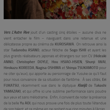
Vers L’Autre Rive
jouit d’un casting cinq étoiles – aucune diva ne
vient entacher le film – naviguant dans une retenue et une
délicatesse propre au cinéma de
KUROSAWA
. On retrouve ainsi la
star
Tadanobu ASANO
, acteur fétiche de
Sogo ISHII
et ayant les
plus grands réalisateurs japonais et étrangers sur son CV (
Hideaki
ANNO
,
Christopher DOYLE
,
Hou HSIAO-HSIEN
,
Shunji IWAI
,
Hirokazu KOREEDA
,
Nagisa OSHIMA
et
Shinya TSUKAMOTO
pour
ne citer qu’eux), qui apporte au personnage de Yusuke ce qu’il faut
pour nous convaincre de sa situation de fantôme. À ses côtés,
Eri
FUKATSU
, récemment vue dans le diptyque
Kiseijû
de
Takashi
YAMAZAKI
, et qui offre ici une sublime performance sans poudre
aux yeux et sans mélodrame. Enfin, il convient de noter la présence
de la belle
Yu AOI
, qui nous prouve une fois de plus toute l’étendue
de son talent, et ce même en ne restant que cinq minutes à l’écran.