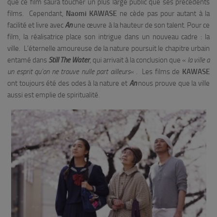
que ce film saura toucher un plus large public que ses précédents
films. Cependant,
Naomi KAWASE
ne cède pas pour autant à la
facilité et livre avec
An
une œuvre à la hauteur de son talent. Pour ce
film, la réalisatrice place son intrigue dans un nouveau cadre : la
ville. L’éternelle amoureuse de la nature poursuit le chapitre urbain
entamé dans
Still The Water
, qui arrivait à la conclusion que «
la ville a
un esprit qu’on ne trouve nulle part ailleurs
« . Les films de
KAWASE
ont toujours été des odes à la nature et
An
nous prouve que la ville
aussi est emplie de spiritualité.