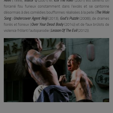
Alive
(1999),
Visitor Q
(2001) et
Ichi The Killer
(2001) est devenu un
forcené fou furieux constamment dans l’excès et se cantonne
désormais à des comédies bouffonnes réalisées à la pelle (
The Mole
Song : Undercover Agent Reiji
(2013),
God’s Puzzle
(2008)), de drames
foirés et foireux (
Over Your Dead Body
(2014)) et de faux brûlots de
violence frôlant l’autoparodie (
Lesson Of The Evil
(2012)).