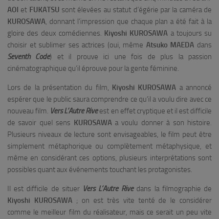
AOI
et
FUKATSU
sont élevées au statut d’égérie par la caméra de
KUROSAWA
, donnant l’impression que chaque plan a été fait à la
gloire des deux comédiennes.
Kiyoshi KUROSAWA
a toujours su
choisir et sublimer ses actrices (oui, même
Atsuko MAEDA
dans
Seventh Code
) et il prouve ici une fois de plus la passion
cinématographique qu’il éprouve pour la gente féminine.
Lors de la présentation du film,
Kiyoshi KUROSAWA
a annoncé
espérer que le public saura comprendre ce qu’il a voulu dire avec ce
nouveau film.
Vers L’Autre Rive
est en effet cryptique et il est difficile
de savoir quel sens
KUROSAWA
a voulu donner à son histoire.
Plusieurs niveaux de lecture sont envisageables, le film peut être
simplement métaphorique ou complètement métaphysique, et
même en considérant ces options, plusieurs interprétations sont
possibles quant aux événements touchant les protagonistes.
Il est difficile de situer
Vers L’Autre Rive
dans la filmographie de
Kiyoshi KUROSAWA
; on est très vite tenté de le considérer
comme le meilleur film du réalisateur, mais ce serait un peu vite