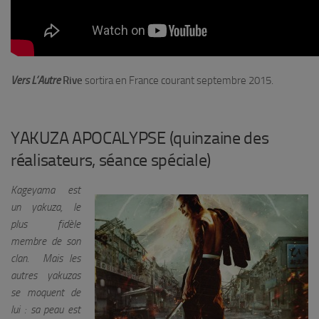
Vers L’Autre
Rive
sortira en France courant septembre 2015.
YAKUZA APOCALYPSE (quinzaine des
réalisateurs, séance spéciale)
Kageyama est
un yakuza, le
plus fidèle
membre de son
clan. Mais les
autres yakuzas
se moquent de
lui : sa peau est