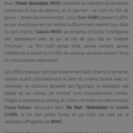
Avec
Yakuza Apocalypse
,
MIIKE
complète sa collection de comédies
poussives et bas-de-plafond, et se permet – au nom du film de
genre – toutes les excentricités. Là où
Sion SONO
parvient à offrir
du pur divertissement en restant suffisamment inventif pour faire
du bon cinéma,
Takashi MIIKE
se contente d’insulter l’intelligence
des spectateurs avec ce qui se fait de plus bas en matière
d’humour. Le film n’est jamais drôle, jamais prenant, jamais
crédible (tout autant qu’un film de yakuzas vampires puisse l’être)
et surtout jamais intéressant.
Les effets spéciaux sont particulièrement laids (même si certaines
scènes jouent volontairement la carte du cinéma fauché avec un
comédien en costume écrasant des figurines), la réalisation est
bâclée et les scènes de combat sont incroyablement molles,
malgré la présence au casting de l’acteur et maître en arts martiaux
Yayan Ruhian
, découvert dans
The Raid : Redemption
de
Gareth
EVANS
, ici en bien petite forme et qui n’est pas aidé par la
réalisation affligeante de
MIIKE
.