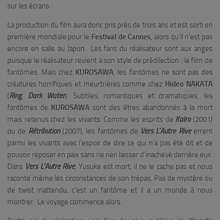
sur les écrans.
La production du film aura donc pris près de trois ans et est sorti en
première mondiale pour le
Festival de Cannes
, alors qu’il n’est pas
encore en salle au Japon. Les fans du réalisateur sont aux anges
puisque le réalisateur revient à son style de prédilection : le film de
fantômes. Mais chez
KUROSAWA
, les fantômes ne sont pas des
créatures horrifiques et meurtrières comme chez
Hideo NAKATA
(
Ring
,
Dark Water
). Subtiles, romantiques et dramatiques, les
fantômes de
KUROSAWA
sont des êtres abandonnés à la mort
mais retenus chez les vivants. Comme les esprits de
Kaïro
(2001)
ou de
Rétribution
(2007), les fantômes de
Vers L’Autre Rive
errent
parmi les vivants avec l’espoir de dire ce qui n’a pas été dit et de
pouvoir reposer en paix sans ne rien laisser d’inachevé derrière eux.
Dans
Vers L’Autre Rive
, Yusuke est mort, il ne le cache pas et nous
raconte même les circonstances de son trépas. Pas de mystère ou
de twist inattendu, c’est un fantôme et il a un monde à nous
montrer. Le voyage commence alors.