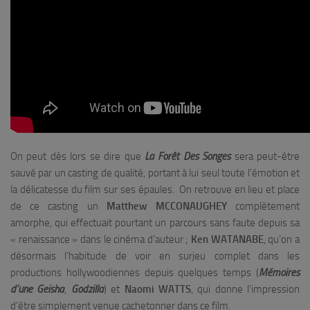
On peut dès lors se dire que
La Forêt Des Songes
sera peut-être
sauvé par un casting de qualité, portant à lui seul toute l’émotion et
la délicatesse du film sur ses épaules. On retrouve en lieu et place
de ce casting un
Matthew MCCONAUGHEY
complètement
amorphe, qui effectuait pourtant un parcours sans faute depuis sa
« renaissance » dans le cinéma d’auteur ;
Ken WATANABE
, qu’on a
désormais l’habitude de voir en surjeu complet dans les
productions hollywoodiennes depuis quelques temps (
Mémoires
d’une Geisha
,
Godzilla
) et
Naomi WATTS
, qui donne l’impression
d’être simplement venue cachetonner dans ce film.