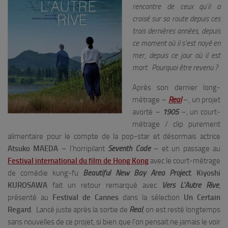
rencontre de ceux qu’il a
croisé sur sa route depuis ces
trois dernières années, depuis
ce moment où il s’est noyé en
mer, depuis ce jour où il est
mort. Pourquoi être revenu ?
Après son dernier long-
métrage –
Real
–, un projet
avorté –
1905
–, un court-
métrage / clip purement
alimentaire pour le compte de la pop-star et désormais actrice
Atsuko MAEDA
– l’horripilant
Seventh Code
– et un passage au
Festival international du film de Hong Kong
avec le court-métrage
de comédie kung-fu
Beautiful New Bay Area Project
,
Kiyoshi
KUROSAWA
fait un retour remarqué avec
Vers L’Autre Rive
,
présenté au
Festival de Cannes
dans la sélection
Un Certain
Regard
. Lancé juste après la sortie de
Real
, on est resté longtemps
sans nouvelles de ce projet, si bien que l’on pensait ne jamais le voir