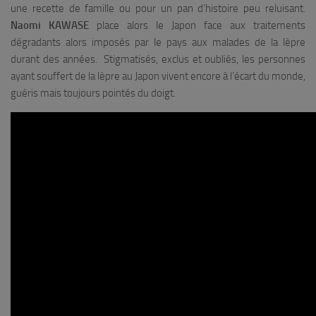
une recette de famille ou pour un pan d’histoire peu reluisant.
Naomi KAWASE
place alors le Japon face aux traitements
dégradants alors imposés par le pays aux malades de la lèpre
durant des années. Stigmatisés, exclus et oubliés, les personnes
ayant souffert de la lèpre au Japon vivent encore à l’écart du monde,
guéris mais toujours pointés du doigt.