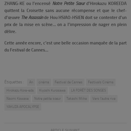
ZHANG-KE ou l’encensé
Notre Petite Sœur
d’Hirokazu KOREEDA
quittent la Croisette sans aucune récompense et que le chef-
d’œuvre
The Assassin
de Hou HSIAO-HSIEN doit se contenter d’un
prix de la mise en scène… on a l’impression de nager en plein
délire.
Cette année encore, c’est une belle occasion manquée de la part
du Festival de Cannes…
Étiquettes :
An
cinéma
Festival de Cannes
Festivals Cinéma
Hirokazu Kore-eda
Kiyoshi Kurosawa
LA FORÊT DES SONGES
Naomi Kawase
Notre petite soeur
Takashi Miike
Vers l'autre rive
YAKUZA APOCALYPSE
ARTICLE SUIVANT