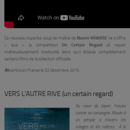
Ce nouveau superbe coup de maître de
Naomi KAWASE
ne s’offre
« que » la compétition
Un Certain Regard
et repart
malheureusement bredouille alors qu’il éclipse complètement
certains films de la sélection officielle.
An
sortira en France le 02 décembre 2015.
VERS L’AUTRE RIVE (un certain regard)
Au cœur du Japon, Yusuke
convie sa compagne Mizuki à
un périple à travers les
villages et les rizières. À la