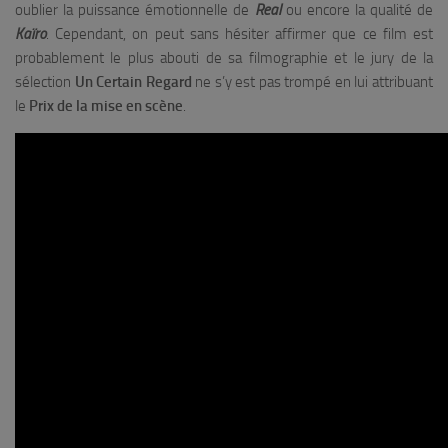
oublier la puissance émotionnelle de
Real
ou encore la qualité de
Kaïro
. Cependant, on peut sans hésiter affirmer que ce film est
probablement le plus abouti de sa filmographie et le jury de la
sélection
Un Certain Regard
ne s’y est pas trompé en lui attribuant
le
Prix de la mise en scène
.