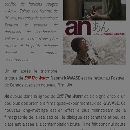
confite de haricots rouges
« An ». Tokue, une femme de
70 ans, va tenter de convaincre
Sentaro, le vendeur de
dorayakis, de l’embaucher.
Tokue a le secret d’une pâte
exquise et la petite échoppe
devient un endroit
incontournable…
Un an après le triomphe
critique de
Still The Water
,
Naomi KAWASE
est de retour au
Festival
de Cannes
avec son nouveau film :
An
.
An
évolue dans la lignée de
Still The Water
et s’éloigne encore un
peu plus des premiers films quasi-expérimentaux de
KAWASE
. Ce
nouveau long-métrage est en effet le plus mainstream de la
filmographie de la réalisatrice ; le dialogue est constant et peu de
place est laissée à la contemplation brute. Il ne fait,donc nul doute