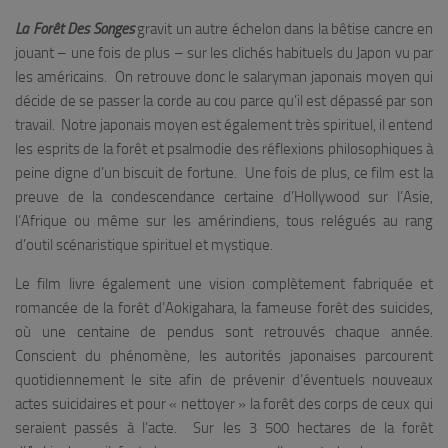
La Forêt Des Songes
gravit un autre échelon dans la bêtise cancre en
jouant – une fois de plus – sur les clichés habituels du Japon vu par
les américains. On retrouve donc le salaryman japonais moyen qui
décide de se passer la corde au cou parce qu’il est dépassé par son
travail. Notre japonais moyen est également très spirituel, il entend
les esprits de la forêt et psalmodie des réflexions philosophiques à
peine digne d’un biscuit de fortune. Une fois de plus, ce film est la
preuve de la condescendance certaine d’Hollywood sur l’Asie,
l’Afrique ou même sur les amérindiens, tous relégués au rang
d’outil scénaristique spirituel et mystique.
Le film livre également une vision complètement fabriquée et
romancée de la forêt d’Aokigahara, la fameuse forêt des suicides,
où une centaine de pendus sont retrouvés chaque année.
Conscient du phénomène, les autorités japonaises parcourent
quotidiennement le site afin de prévenir d’éventuels nouveaux
actes suicidaires et pour « nettoyer » la forêt des corps de ceux qui
seraient passés à l’acte. Sur les 3 500 hectares de la forêt